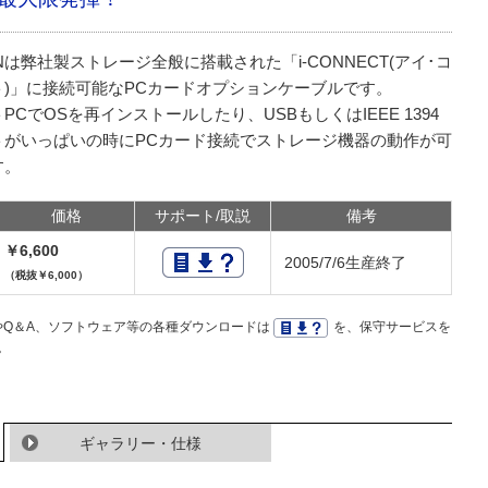
iCNは弊社製ストレージ全般に搭載された「i-CONNECT(アイ･コ
ト)」に接続可能なPCカードオプションケーブルです。
PCでOSを再インストールしたり、USBもしくはIEEE 1394
トがいっぱいの時にPCカード接続でストレージ機器の動作が可
す。
価格
サポート/取説
備考
￥6,600
2005/7/6生産終了
（税抜￥6,000）
Q＆A、ソフトウェア等の各種ダウンロードは
を、保守サービスを
。
ギャラリー・仕様