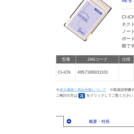
CI-
ネク
ノート
ポー
能で
型番
JANコード
仕様
CI-iCN
4957180031101
※
表示価格と商品全般について
※取扱説明書や
ご検討の方は
をクリックしてご覧ください
概要・特長