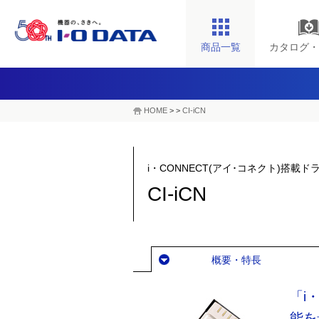
商品一覧
カタログ・
HOME
>
>
CI-iCN
i・CONNECT(アイ･コネクト)搭載ドラ
CI-iCN
概要・特長
「i
能を