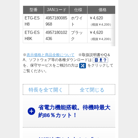
型番
JANコード
仕様
価格
保守
ETG-ES
4957180085
ホワイ
￥4,620
H8
968
ト
（税抜￥4,200）
ETG-ES
4957180102
ブラッ
￥4,620
H8K
436
ク
（税抜￥4,200）
※
表示価格と商品全般について
※取扱説明書やQ＆
A、ソフトウェア等の各種ダウンロードは
を、保守サービスをご検討の方は
をクリックして
ご覧ください。
特長を全て開く
全て閉じる
省電力機能搭載。待機時最大
約86％カット！