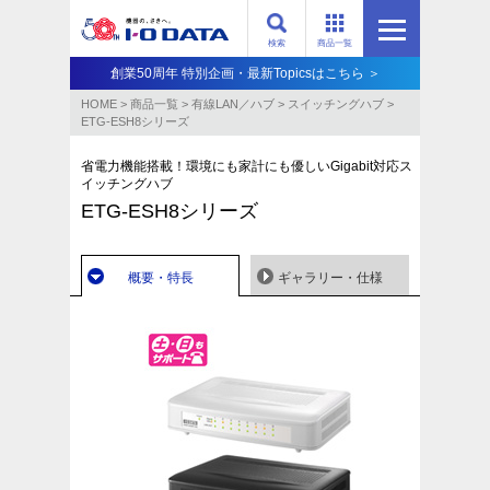
検索
商品一覧
創業50周年 特別企画・最新Topicsはこちら ＞
HOME
>
商品一覧
>
有線LAN／ハブ
>
スイッチングハブ
>
ETG-ESH8シリーズ
省電力機能搭載！環境にも家計にも優しいGigabit対応ス
イッチングハブ
ETG-ESH8シリーズ
概要・特長
ギャラリー・仕様