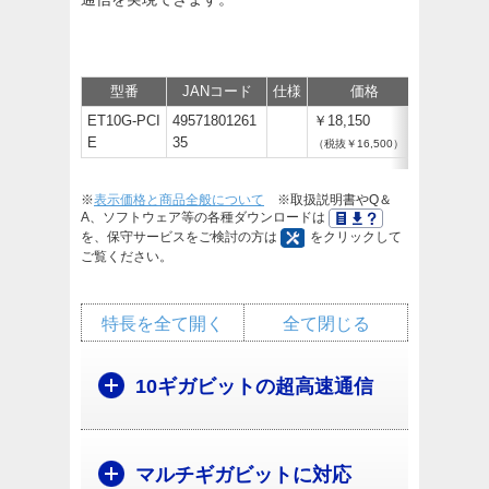
型番
JANコード
仕様
価格
サポート
ET10G-PCI
49571801261
￥18,150
E
35
（税抜￥16,500）
※
表示価格と商品全般について
※取扱説明書やQ＆
A、ソフトウェア等の各種ダウンロードは
を、保守サービスをご検討の方は
をクリックして
ご覧ください。
特長を全て開く
全て閉じる
10ギガビットの超高速通信
マルチギガビットに対応