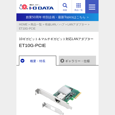
検索
商品一覧
創業50周年 特別企画・最新Topicsはこちら ＞
HOME
>
商品一覧
>
有線LAN／ハブ
>
LANアダプター
>
ET10G-PCIE
10ギガビット＆マルチギガビット対応LANアダプター
ET10G-PCIE
概要・特長
ギャラリー・仕様