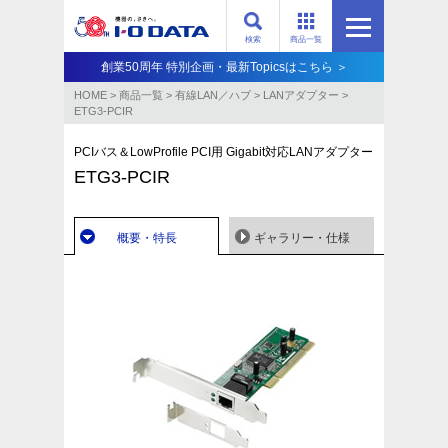
検索
商品一覧
創業50周年 特別企画・最新Topicsはこちら ＞
HOME
>
商品一覧
>
有線LAN／ハブ
>
LANアダプター
>
ETG3-PCIR
PCIバス＆LowProfile PCI用 Gigabit対応LANアダプター
ETG3-PCIR
概要・特長
ギャラリー・仕様