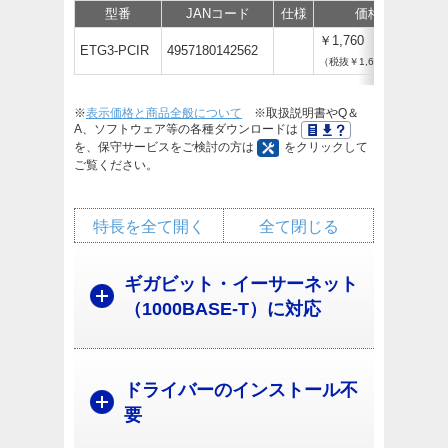
型番
JANコード
仕様
価格
サ
￥1,760
ETG3-PCIR
4957180142562
（税抜￥1,600）
※
表示価格と商品全般について
※取扱説明書やQ＆
A、ソフトウェア等の各種ダウンロードは
を、保守サービスをご検討の方は
をクリックして
ご覧ください。
特長を全て開く
全て閉じる
ギガビット・イーサーネット
（1000BASE-T）に対応
ドライバーのインストール不
要