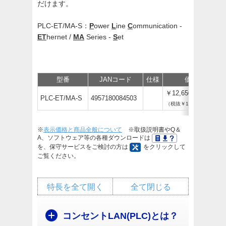
だけます。
PLC-ET/MA-S：
P
ower
L
ine
C
ommunication -
ET
hernet /
MA
Series -
S
et
型番
JANコード
仕様
価格
￥12,650
PLC-ET/MA-S
4957180084503
（税抜￥11,500）
※
表示価格と商品全般について
※取扱説明書やQ＆
A、ソフトウェア等の各種ダウンロードは
を、保守サービスをご検討の方は
をクリックして
ご覧ください。
特長を全て開く
全て閉じる
コンセントLAN(PLC)とは？