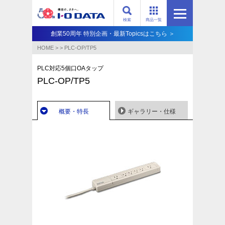
検索
商品一覧
創業50周年 特別企画・最新Topicsはこちら ＞
HOME
>
>
PLC-OP/TP5
PLC対応5個口OAタップ
PLC-OP/TP5
概要・特長
ギャラリー・仕様