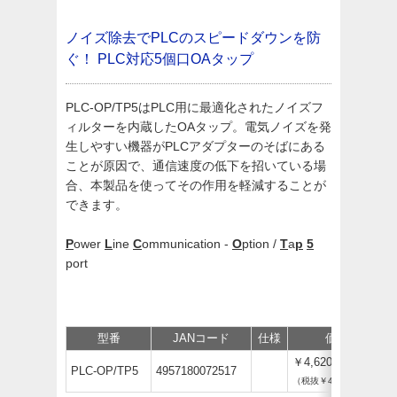
ノイズ除去でPLCのスピードダウンを防
ぐ！ PLC対応5個口OAタップ
PLC-OP/TP5はPLC用に最適化されたノイズフ
ィルターを内蔵したOAタップ。電気ノイズを発
生しやすい機器がPLCアダプターのそばにある
ことが原因で、通信速度の低下を招いている場
合、本製品を使ってその作用を軽減することが
できます。
P
ower
L
ine
C
ommunication -
O
ption /
T
a
p
5
port
型番
JANコード
仕様
価格
￥4,620
PLC-OP/TP5
4957180072517
（税抜￥4,200）