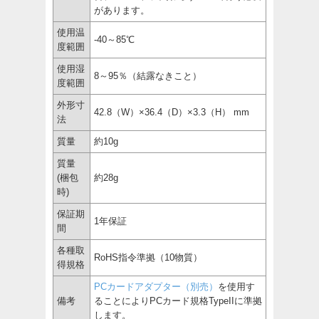
があります。
使用温
-40～85℃
度範囲
使用湿
8～95％（結露なきこと）
度範囲
外形寸
42.8（W）×36.4（D）×3.3（H） mm
法
質量
約10g
質量
(梱包
約28g
時)
保証期
1年保証
間
各種取
RoHS指令準拠（10物質）
得規格
PCカードアダプター（別売）
を使用す
備考
ることによりPCカード規格TypeIIに準拠
します。