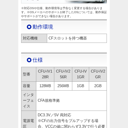
※対応OSや仕様、動作環境等は予告なく変更する場合がありま
す。※OSメーカーのサポートが終了したOSについては、動作保証
やサポートができない場合があります。
動作環境
対応機種
CFスロットを持つ機器
仕様
CFU-IV1
CFU-IV2
CFU-IV
CFU-IV2
型番
28R
56R
1GR
GR
容量
128MB
256MB
1GB
2GB
インタ
ーフェ
CFA規格準拠
イス
DC3.3V／5V 両対応
電源電
※CFの出力信号をプルアップする場
圧
合、VCCの値に関わらず3.3Vで行う必要