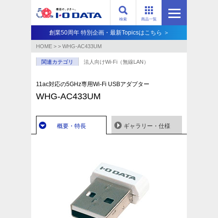
検索
商品一覧
創業50周年 特別企画・最新Topicsはこちら ＞
HOME
>
>
WHG-AC433UM
関連カテゴリ
法人向けWi-Fi（無線LAN）
11ac対応の5GHz専用Wi-Fi USBアダプター
WHG-AC433UM
概要・特長
ギャラリー・仕様