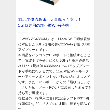
11acで快適高速、大量導入も安心！
5GHz専用の超小型Wi-Fi子機
「WHG-AC433UM」は、11acのWi-Fi通信規格
に対応した5GHz専用の超小型Wi-Fi子機（USB
アダプター）です。
本商品をパソコンのUSBポートに接続すること
で、電波干渉を受けにくい5GHzと高速通信規
格11ac（規格値 433Mbps）へのアップグレー
ドが手軽に行えるので、11ac対応Wi-Fiルータ
ーやアクセスポイントをお使いの方にオススメ
です。また、USBポートからの「飛び出し」が
小さいため、ノートPCなどに装着したままでも
持ち運び可能です。
複数台の一括導入に便利な設定ソフトや3年間
標準保証など、法人でのご利用に最適な商品で
す。