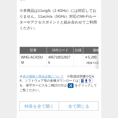
※本商品は11n/g/b（2.4GHz）には対応してお
りません。11ac/n/a（5GHz）対応のWi-Fiルー
ターやアクセスポイントと組み合わせてご利用
ください。
型番
JANコード
仕様
価格
保
WHG-AC433U
495718012827
￥5,280
M
6
（税抜￥4,800）
※
表示価格と商品全般について
※取扱説明書やQ＆
A、ソフトウェア等の各種ダウンロードは
を、保守サービスをご検討の方は
をクリックして
ご覧ください。
特長を全て開く
全て閉じる