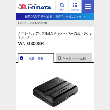
検索
商品一覧
創業50周年 特別企画・最新Topicsはこちら ＞
HOME
>
>
WN-G300SR
スマホバックアップ機能付き（Quick Sync対応）ポケッ
トルーター
WN-G300SR
概要・特長
ギャラリー・仕様