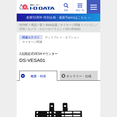
検索
商品一覧
創業50周年 特別企画・最新Topicsはこちら ＞
HOME
>
商品一覧
>
Web会議／サイネージ関連
>
パソコン／
STB／カメラ・スピーカーフォン
>
DS-VESA01
関連カテゴリ
ディスプレイ・オプション
サイネージ関連
2点固定式VESAマウンター
DS-VESA01
概要・特長
ギャラリー・仕様