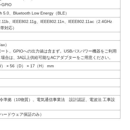
GPIO
th 5.0、Bluetooth Low Energy（BLE）
2.11b、IEEE802.11g、IEEE802.11n、IEEE802.11ac（2.4GHz
Hz帯対応）
Max）
ポート、GPIOへの出力値は含まず。USBバスパワー機器をご利用
く場合は、3A以上供給可能なACアダプターをご用意ください。
） × 56（D） × 17（H） mm
指令準拠（10物質）、電気通信事業法 設計認証、電波法 工事設
（ハードウェア保証のみ）