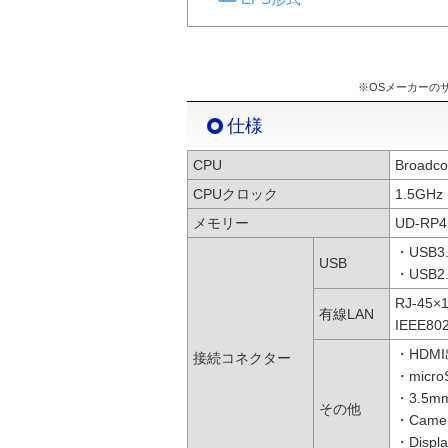
※OSメーカーの
仕様
CPU
Broadco
CPUクロック
1.5GHz
メモリー
UD-RP
・USB3
USB
・USB2
RJ-45×
有線LAN
IEEE80
・HDM
接続コネクター
・mic
・3.5
その他
・Camer
・Displa