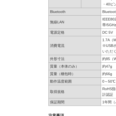
・40ピン
Bluetooth
Bluetoo
IEEE80
無線LAN
帯/5G
電源定格
DC 5V
1.7A（
消費電流
※USB
いただ
外形寸法
約85（W
質量（本体のみ）
約47g
質量（梱包時）
約66g
動作温度範囲
0～50℃
RoHS
取得規格
計認証
保証期間
1年間
注意事項