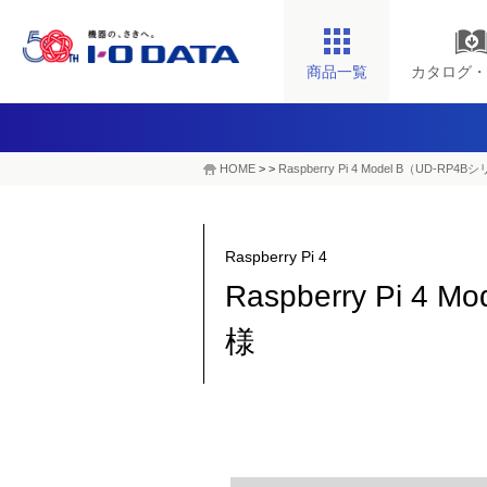
商品一覧
カタログ・
HOME
>
>
Raspberry Pi 4 Model B（UD-RP4
Raspberry Pi 4
Raspberry Pi 4
様