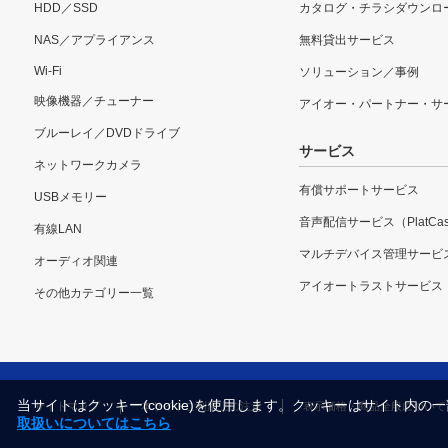
HDD／SSD
カタログ・チラシダウンロ
NAS／アプライアンス
無料貸出サービス
Wi-Fi
ソリューション／事例
映像機器／チューナー
アイオー・パートナー・サ
ブルーレイ／DVDドライブ
サービス
ネットワークカメラ
有償サポートサービス
USBメモリー
音声配信サービス（PlatCas
有線LAN
マルチデバイス管理サービ
オーディオ関連
アイオートラストサービス
その他カテゴリー一覧
当サイトはクッキー(cookie)を使用します。クッキーはサイト
サイトマップ
本サイトご利用上の注意
表示価格・商品全般について
取扱いについてはこちら