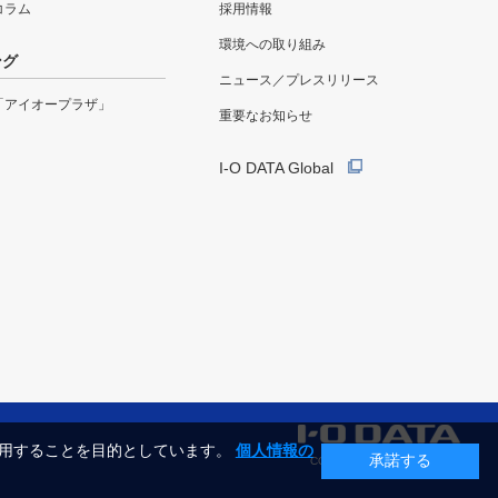
eコラム
採用情報
環境への取り組み
ング
ニュース／プレスリリース
「アイオープラザ」
重要なお知らせ
I-O DATA Global
利用することを目的としています。
個人情報の
承諾する
COPYRIGHT©I-O DATA, INC.