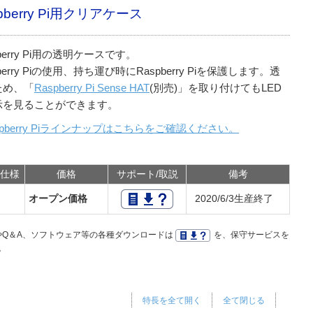
pberry Pi用クリアケース
pberry Pi用の透明ケースです。
pberry Piの使用、持ち運び時にRaspberry Piを保護します。透
ため、「
Raspberry Pi Sense HAT
(別売)」を取り付けてもLED
示を見ることができます。
spberry Piラインナップはこちらをご確認ください。
仕様
価格
サポート/取説
備考
オープン価格
2020/6/3生産終了
Q＆A、ソフトウェア等の各種ダウンロードは
を、保守サービスを
。
特長を全て開く
全て閉じる