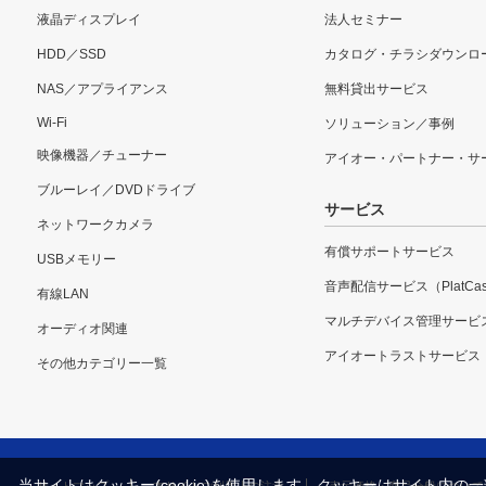
液晶ディスプレイ
法人セミナー
HDD／SSD
カタログ・チラシダウンロ
NAS／アプライアンス
無料貸出サービス
Wi-Fi
ソリューション／事例
映像機器／チューナー
アイオー・パートナー・サ
ブルーレイ／DVDドライブ
サービス
ネットワークカメラ
有償サポートサービス
USBメモリー
音声配信サービス（PlatCas
有線LAN
マルチデバイス管理サービ
オーディオ関連
アイオートラストサービス
その他カテゴリー一覧
当サイトはクッキー(cookie)を使用します。クッキーはサイト
サイトマップ
本サイトご利用上の注意
表示価格・商品全般について