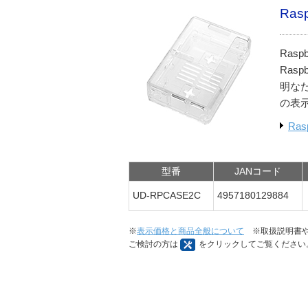
Ras
Ras
Ras
明な
の表
Ra
型番
JANコード
UD-RPCASE2C
4957180129884
※
表示価格と商品全般について
※取扱説明書や
ご検討の方は
をクリックしてご覧ください