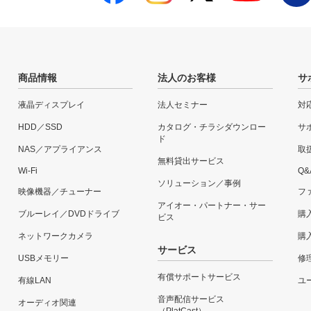
商品情報
法人のお客様
サ
液晶ディスプレイ
法人セミナー
対
HDD／SSD
カタログ・チラシダウンロー
サ
ド
NAS／アプライアンス
取
無料貸出サービス
Wi-Fi
Q&
ソリューション／事例
映像機器／チューナー
フ
アイオー・パートナー・サー
ブルーレイ／DVDドライブ
購
ビス
ネットワークカメラ
購
サービス
USBメモリー
修
有償サポートサービス
有線LAN
ユー
音声配信サービス
オーディオ関連