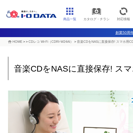
商品一覧
カタログ・チラシ
対応情報
創業50周年
HOME
>
>
CDレコ Wi-Fi（CDRI-W24AI）
>
音楽CDをNASに直接保存! スマホ用
音楽CDをNASに直接保存! ス