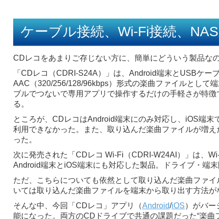
ケーブル接続、Wi-Fi接続、N
CDレコをあまりご存じない方に、簡単にどういう製品な
「CDレコ（CDRI-S24A）」は、Android端末とUS
AAC（320/256/128/96kbps）形式の楽曲ファイ
ブルでつないで専用アプリで操作するだけの手軽さが特徴で
る。
ところが、CDレコはAndroid端末にのみ対応し、iOS端
利用できなかった。また、取り込んだ楽曲ファイルが増え
った。
次に発売された「CDレコ Wi-Fi（CDRI-W24AI）」
Android端末とiOS端末にも対応した製品。ドライブ
ただ、こちらについても依然として取り込んだ楽曲ファイ
いては取り込んだ楽曲ファイルを端末から取り出す方法が
そんな中、今回「CDレコ」アプリ（
Android
/
iOS
）がバー
能になった。両方のCDドライブで共通の課題だった“楽曲