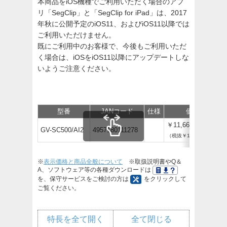
本商品をiOS機種でご利用いただく場合のアプ
リ「SegClip」と「SegClip for iPad」は、2017
年秋に公開予定のiOS11、およびiOS11以降では
ご利用いただけません。
既にご利用中のお客様で、今後もご利用いただ
く場合は、iOSをiOS11以降にアップデートしな
いようご注意ください。
型番
JANコード
仕様
価格
￥11,660
GV-SC500/AI2
4957180111278
（税抜￥10,600）
※
表示価格と商品全般について
※取扱説明書やQ＆
A、ソフトウェア等の各種ダウンロードは
を、保守サービスをご検討の方は
をクリックして
ご覧ください。
特長を全て開く
全て閉じる