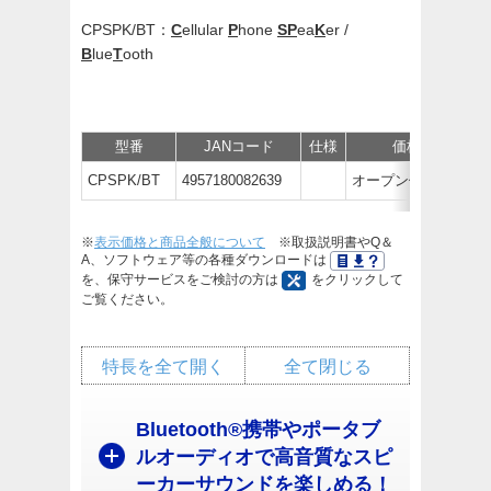
CPSPK/BT：
C
ellular
P
hone
SP
ea
K
er /
B
lue
T
ooth
型番
JANコード
仕様
価格
CPSPK/BT
4957180082639
オープン価格
※
表示価格と商品全般について
※取扱説明書やQ＆
A、ソフトウェア等の各種ダウンロードは
を、保守サービスをご検討の方は
をクリックして
ご覧ください。
特長を全て開く
全て閉じる
Bluetooth®携帯やポータブ
ルオーディオで高音質なスピ
ーカーサウンドを楽しめる！