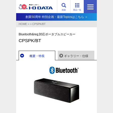
検索
商品一覧
創業50周年 特別企画・最新Topicsはこちら ＞
HOME
>
>
CPSPK/BT
Bluetooth&reg;対応ポータブルスピーカー
CPSPK/BT
概要・特長
ギャラリー・仕様