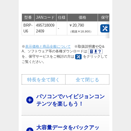
型番
JANコード
仕様
価格
保守
サポート/
BRP-
495718009
￥20,790
-
U6
2409
（税抜￥18,900）
※
表示価格と商品全般について
※取扱説明書やQ＆
A、ソフトウェア等の各種ダウンロードは
を、保守サービスをご検討の方は
をクリックして
ご覧ください。
特長を全て開く
全て閉じる
パソコンでハイビジョンコン
テンツを楽しもう！
大容量データをバックアッ