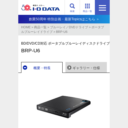
検索
商品一覧
創業50周年 特別企画・最新Topicsはこちら ＞
HOME
>
商品一覧
>
ブルーレイ／DVDドライブ
>
ポータブ
ルブルーレイドライブ
>
BRP-U6
BD/DVD/CD対応 ポータブルブルーレイディスクドライブ
BRP-U6
概要・特長
ギャラリー・仕様