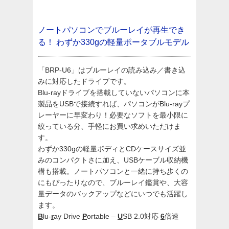
ノートパソコンでブルーレイが再生でき
る！
わずか330gの軽量ポータブルモデル
「BRP-U6」はブルーレイの読み込み／書き込
みに対応したドライブです。
Blu-rayドライブを搭載していないパソコンに本
製品をUSBで接続すれば、パソコンがBlu-rayプ
レーヤーに早変わり！必要なソフトを最小限に
絞っている分、手軽にお買い求めいただけま
す。
わずか330gの軽量ボディとCDケースサイズ並
みのコンパクトさに加え、USBケーブル収納機
構も搭載。ノートパソコンと一緒に持ち歩くの
にもぴったりなので、ブルーレイ鑑賞や、大容
量データのバックアップなどにいつでも活躍し
ます。
B
lu-
r
ay Drive
P
ortable –
U
SB 2.0対応
6
倍速