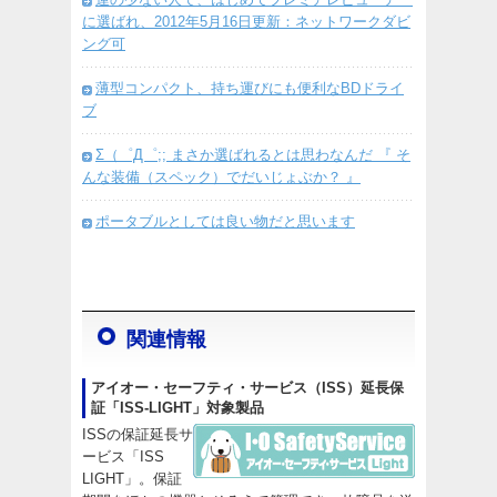
に選ばれ、2012年5月16日更新：ネットワークダビ
ング可
薄型コンパクト、持ち運びにも便利なBDドライ
ブ
Σ（゜Д゜;; まさか選ばれるとは思わなんだ 『 そ
んな装備（スペック）でだいじょぶか？ 』
ポータブルとしては良い物だと思います
関連情報
アイオー・セーフティ・サービス（ISS）延長保
証「ISS-LIGHT」対象製品
ISSの保証延長サ
ービス「ISS
LIGHT」。保証