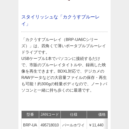
スタイリッシュな「カクうすブルーレ
イ」
「カクうすブルーレイ（BRP-UA6Cシリー
ズ）」は、四角くて薄いポータブルブルーレイ
ドライブです。
USBケーブル1本でパソコンに接続するだけ
で、市販のブルーレイタイトルや、録画した映
像を再生できます。BDXL対応で、デジカメの
RAWデータなどの大容量ファイルの保存・再生
も可能！約300gの軽量ボディなので、ノートパ
ソコンと一緒に持ち歩くのに最適です。
型番
JANコード
仕様
価格
保守
BRP-UA
495718010
パールホワイ
￥11,440