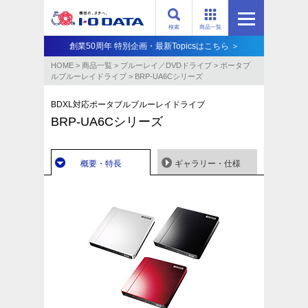
検索
商品一覧
創業50周年 特別企画・最新Topicsはこちら ＞
HOME
>
商品一覧
>
ブルーレイ／DVDドライブ
>
ポータブ
ルブルーレイドライブ
>
BRP-UA6Cシリーズ
BDXL対応ポータブルブルーレイドライブ
BRP-UA6Cシリーズ
概要・特長
ギャラリー・仕様