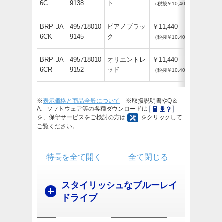
6C
9138
ト
（税抜￥10,400）
BRP-UA
495718010
ピアノブラッ
￥11,440
6CK
9145
ク
（税抜￥10,400）
BRP-UA
495718010
オリエントレ
￥11,440
6CR
9152
ッド
（税抜￥10,400）
※
表示価格と商品全般について
※取扱説明書やQ＆
A、ソフトウェア等の各種ダウンロードは
を、保守サービスをご検討の方は
をクリックして
ご覧ください。
特長を全て開く
全て閉じる
スタイリッシュなブルーレイ
ドライブ