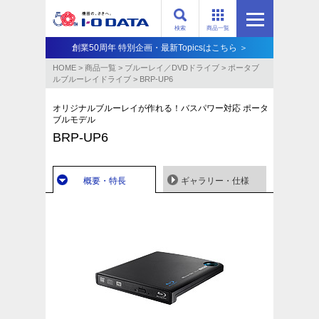
検索
商品一覧
創業50周年 特別企画・最新Topicsはこちら ＞
HOME
>
商品一覧
>
ブルーレイ／DVDドライブ
>
ポータブ
ルブルーレイドライブ
>
BRP-UP6
オリジナルブルーレイが作れる！バスパワー対応 ポータ
ブルモデル
BRP-UP6
概要・特長
ギャラリー・仕様