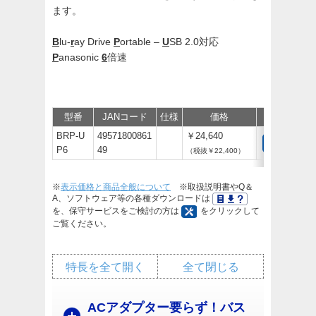
ます。
B
lu-
r
ay Drive
P
ortable –
U
SB 2.0対応
P
anasonic
6
倍速
型番
JANコード
仕様
価格
保守
サポ
BRP-U
49571800861
￥24,640
P6
49
（税抜￥22,400）
※
表示価格と商品全般について
※取扱説明書やQ＆
A、ソフトウェア等の各種ダウンロードは
を、保守サービスをご検討の方は
をクリックして
ご覧ください。
特長を全て開く
全て閉じる
ACアダプター要らず！バス