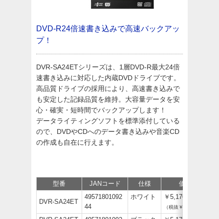
DVD-R24倍速書き込みで高速バックアッ
プ！
DVR-SA24ETシリーズは、1層DVD-R最大24倍
速書き込みに対応した内蔵DVDドライブです。
高品質ドライブの採用により、高速書き込みで
も安定した記録品質を維持。大容量データを安
心・確実・短時間でバックアップします！
データライティングソフトを標準添付している
ので、DVDやCDへのデータ書き込みや音楽CD
の作成も自在に行えます。
型番
JANコード
仕様
価格
49571801092
ホワイト
￥5,170
DVR-SA24ET
44
（税抜￥4,700）