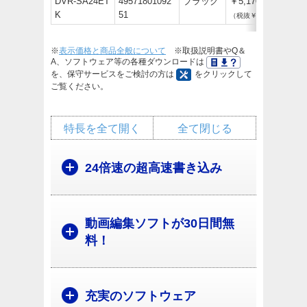
DVR-SA24ET
49571801092
ブラック
￥5,170
K
51
（税抜￥4,700）
※
表示価格と商品全般について
※取扱説明書やQ＆
A、ソフトウェア等の各種ダウンロードは
を、保守サービスをご検討の方は
をクリックして
ご覧ください。
特長を全て開く
全て閉じる
24倍速の超高速書き込み
動画編集ソフトが30日間無
料！
充実のソフトウェア