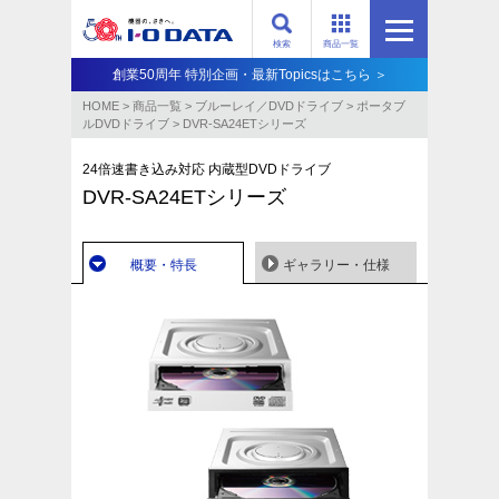
検索
商品一覧
創業50周年 特別企画・最新Topicsはこちら ＞
HOME
>
商品一覧
>
ブルーレイ／DVDドライブ
>
ポータブ
ルDVDドライブ
>
DVR-SA24ETシリーズ
24倍速書き込み対応 内蔵型DVDドライブ
DVR-SA24ETシリーズ
概要・特長
ギャラリー・仕様