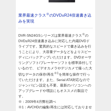
※
業界最速クラス
のDVD±R24倍速書き込
みを実現
※
DVR-SN24GSシリーズは業界最速クラス
の
DVD±R24倍速書き込みに対応した内蔵DVDド
ライブです。驚異的なスピードで書き込みを行
うことにより、大容量データなどをよりスピー
ディにバックアップいただけます。DVDオーサ
リングソフト/プレーヤーソフトを標準添付して
いるので、 ビデオカメラやデジカメで撮った大
※1
切なデータの保存/再生
を簡単な操作で行っ
ていただけます。また、Serial ATA対応なので
ジャンパピン設定も不要。最新のパソコンへの
アップグレードや増設にもオススメの製品で
す。
※：2009年4月弊社調べ
※1：AVCHDの編集/再生には対応しておりませ