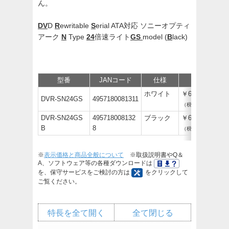
ん。
DV
D
R
ewritable
S
erial ATA対応 ソニーオプティ
アーク
N
Type
24
倍速ライト
GS
model (
B
lack)
型番
JANコード
仕様
価格
ホワイト
￥6,380
DVR-SN24GS
4957180081311
（税抜￥5,800）
DVR-SN24GS
495718008132
ブラック
￥6,380
B
8
（税抜￥5,800）
※
表示価格と商品全般について
※取扱説明書やQ＆
A、ソフトウェア等の各種ダウンロードは
を、保守サービスをご検討の方は
をクリックして
ご覧ください。
特長を全て開く
全て閉じる