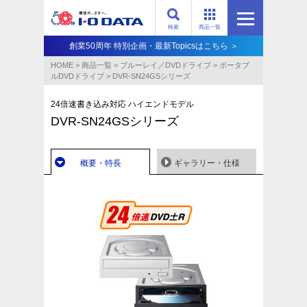
検索
商品一覧
創業50周年 特別企画・最新Topicsはこちら ＞
HOME
>
商品一覧
>
ブルーレイ／DVDドライブ
>
ポータブ
ルDVDドライブ
>
DVR-SN24GSシリーズ
24倍速書き込み対応 ハイエンドモデル
DVR-SN24GSシリーズ
概要・特長
ギャラリー・仕様