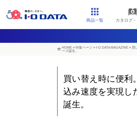
商品一覧
カタログ・
HOME
>
特集ページ
>
I-O DATA MAGAZINE
>
買
ーズ誕生。
買い替え時に便利
込み速度を実現した
誕生。