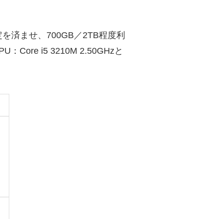
済ませ、700GB／2TB程度利
ore i5 3210M 2.50GHzと