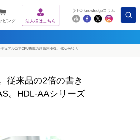
I-O knowledgeコラム
ッピング
法人様はこちら
ュアルコアCPU搭載の超高速NAS。HDL-AAシリ
。従来品の2倍の書き
。HDL-AAシリーズ