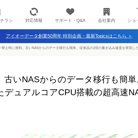
チラシ
対応情報
サポート・Q&A
会社案内
ショ
アイオーデータ創業50周年 特別企画・最新Topicsはこちら ＞
い替え時に便利。古いNASからのデータ移行も簡単。従来品の2倍の書き込み速度を実現したデ
。古いNASからのデータ移行も簡単
デュアルコアCPU搭載の超高速NAS