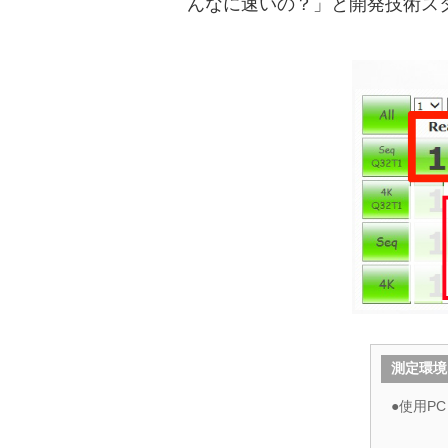
んなに速いの？」と開発技術ス
測定環境
●使用PC