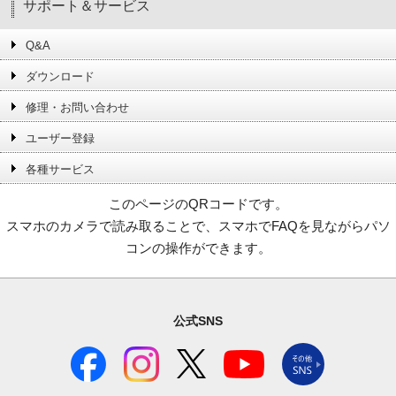
サポート＆サービス
Q&A
ダウンロード
修理・お問い合わせ
ユーザー登録
各種サービス
このページのQRコードです。
スマホのカメラで読み取ることで、スマホでFAQを見ながらパソ
コンの操作ができます。
公式SNS