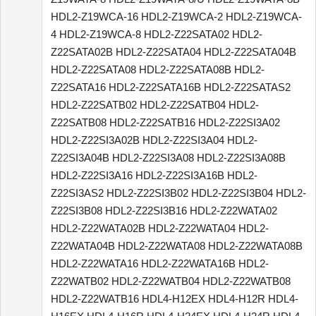
HDL2-Z19WCA-16 HDL2-Z19WCA-2 HDL2-Z19WCA-
4 HDL2-Z19WCA-8 HDL2-Z22SATA02 HDL2-
Z22SATA02B HDL2-Z22SATA04 HDL2-Z22SATA04B
HDL2-Z22SATA08 HDL2-Z22SATA08B HDL2-
Z22SATA16 HDL2-Z22SATA16B HDL2-Z22SATAS2
HDL2-Z22SATB02 HDL2-Z22SATB04 HDL2-
Z22SATB08 HDL2-Z22SATB16 HDL2-Z22SI3A02
HDL2-Z22SI3A02B HDL2-Z22SI3A04 HDL2-
Z22SI3A04B HDL2-Z22SI3A08 HDL2-Z22SI3A08B
HDL2-Z22SI3A16 HDL2-Z22SI3A16B HDL2-
Z22SI3AS2 HDL2-Z22SI3B02 HDL2-Z22SI3B04 HDL2-
Z22SI3B08 HDL2-Z22SI3B16 HDL2-Z22WATA02
HDL2-Z22WATA02B HDL2-Z22WATA04 HDL2-
Z22WATA04B HDL2-Z22WATA08 HDL2-Z22WATA08B
HDL2-Z22WATA16 HDL2-Z22WATA16B HDL2-
Z22WATB02 HDL2-Z22WATB04 HDL2-Z22WATB08
HDL2-Z22WATB16 HDL4-H12EX HDL4-H12R HDL4-