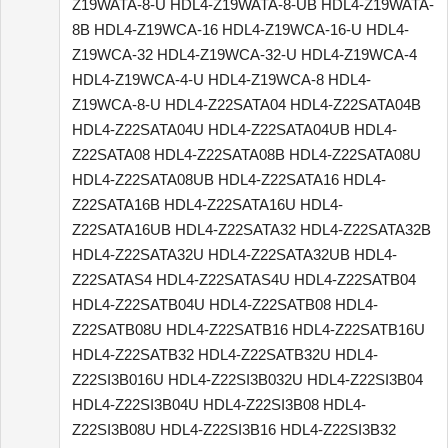
Z19WATA-8-U HDL4-Z19WATA-8-UB HDL4-Z19WATA-
8B HDL4-Z19WCA-16 HDL4-Z19WCA-16-U HDL4-
Z19WCA-32 HDL4-Z19WCA-32-U HDL4-Z19WCA-4
HDL4-Z19WCA-4-U HDL4-Z19WCA-8 HDL4-
Z19WCA-8-U HDL4-Z22SATA04 HDL4-Z22SATA04B
HDL4-Z22SATA04U HDL4-Z22SATA04UB HDL4-
Z22SATA08 HDL4-Z22SATA08B HDL4-Z22SATA08U
HDL4-Z22SATA08UB HDL4-Z22SATA16 HDL4-
Z22SATA16B HDL4-Z22SATA16U HDL4-
Z22SATA16UB HDL4-Z22SATA32 HDL4-Z22SATA32B
HDL4-Z22SATA32U HDL4-Z22SATA32UB HDL4-
Z22SATAS4 HDL4-Z22SATAS4U HDL4-Z22SATB04
HDL4-Z22SATB04U HDL4-Z22SATB08 HDL4-
Z22SATB08U HDL4-Z22SATB16 HDL4-Z22SATB16U
HDL4-Z22SATB32 HDL4-Z22SATB32U HDL4-
Z22SI3B016U HDL4-Z22SI3B032U HDL4-Z22SI3B04
HDL4-Z22SI3B04U HDL4-Z22SI3B08 HDL4-
Z22SI3B08U HDL4-Z22SI3B16 HDL4-Z22SI3B32