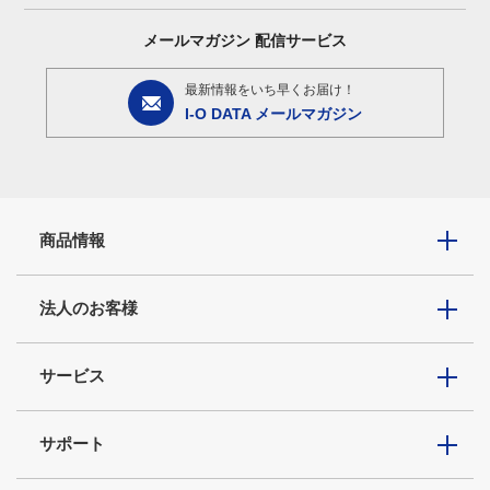
メールマガジン
配信サービス
最新情報をいち早くお届け！
I-O DATA メールマガジン
商品情報
法人のお客様
サービス
サポート