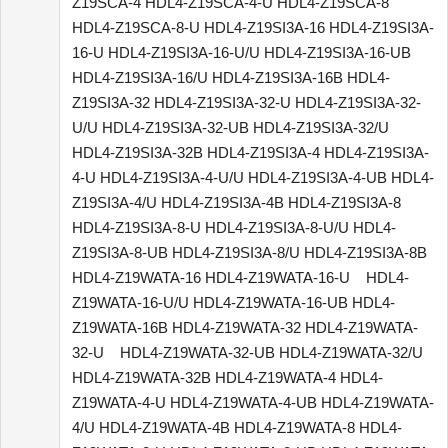
Z19SCA-4 HDL4-Z19SCA-4-U HDL4-Z19SCA-8
HDL4-Z19SCA-8-U HDL4-Z19SI3A-16 HDL4-Z19SI3A-
16-U HDL4-Z19SI3A-16-U/U HDL4-Z19SI3A-16-UB
HDL4-Z19SI3A-16/U HDL4-Z19SI3A-16B HDL4-
Z19SI3A-32 HDL4-Z19SI3A-32-U HDL4-Z19SI3A-32-
U/U HDL4-Z19SI3A-32-UB HDL4-Z19SI3A-32/U
HDL4-Z19SI3A-32B HDL4-Z19SI3A-4 HDL4-Z19SI3A-
4-U HDL4-Z19SI3A-4-U/U HDL4-Z19SI3A-4-UB HDL4-
Z19SI3A-4/U HDL4-Z19SI3A-4B HDL4-Z19SI3A-8
HDL4-Z19SI3A-8-U HDL4-Z19SI3A-8-U/U HDL4-
Z19SI3A-8-UB HDL4-Z19SI3A-8/U HDL4-Z19SI3A-8B
HDL4-Z19WATA-16 HDL4-Z19WATA-16-U HDL4-
Z19WATA-16-U/U HDL4-Z19WATA-16-UB HDL4-
Z19WATA-16B HDL4-Z19WATA-32 HDL4-Z19WATA-
32-U HDL4-Z19WATA-32-UB HDL4-Z19WATA-32/U
HDL4-Z19WATA-32B HDL4-Z19WATA-4 HDL4-
Z19WATA-4-U HDL4-Z19WATA-4-UB HDL4-Z19WATA-
4/U HDL4-Z19WATA-4B HDL4-Z19WATA-8 HDL4-