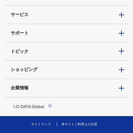
サービス
サポート
トピック
ショッピング
企業情報
I-O DATA Global
サイトマップ
本サイトご利用上の注意