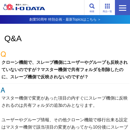
検索
商品一覧
創業50周年 特別企画・最新Topicsはこちら ＞
Q&A
クローン機能で、スレーブ機側にユーザーやグループも反映され
ていないのですが？マスター機側で共有フォルダを削除したの
に、スレーブ機側で反映されないのですが？
マスター機側で変更があった項目の内すぐにスレーブ機側に反映
されるのは共有フォルダの追加のみとなります。
ユーザーやグループ情報、その他クローン機能で移行出来る設定
はマスター機側で該当項目の変更があってから10分後にスレーブ