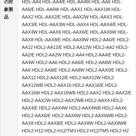
の対
HDL-AA4 HDL-AA4/E HDL-AA4W HDL-AA6 HDL-
象製
AA6/E HDL-AA6W HDL-AAX1 HDL-AAX1W HDL-
品
AAX2 HDL-AAX2/E HDL-AAX2W HDL-AAX3 HDL-
AAX3/E HDL-AAX3W HDL-AAX4 HDL-AAX4/E HDL-
AAX4W HDL-AAX6 HDL-AAX6/E HDL-AAX6W HDL-
AAX8 HDL-AAX8/E HDL-AAX8W HDL2-AA0/E HDL2-
AA12 HDL2-AA12/E HDL2-AA12W HDL2-AA2 HDL2-
AA2/E HDL2-AA2W HDL2-AA4 HDL2-AA4/E HDL2-
AA4W HDL2-AA6 HDL2-AA6/E HDL2-AA6W HDL2-
AA8 HDL2-AA8/E HDL2-AA8W HDL2-AAX0/E HDL2-
AAX12 HDL2-AAX12/E HDL2-AAX12W HDL2-
AAX12WB HDL2-AAX16 HDL2-AAX16/E HDL2-
AAX16W HDL2-AAX16WB HDL2-AAX2 HDL2-AAX2/E
HDL2-AAX2W HDL2-AAX2WB HDL2-AAX4 HDL2-
AAX4/E HDL2-AAX4W HDL2-AAX4WB HDL2-AAX6
HDL2-AAX6/E HDL2-AAX6W HDL2-AAX6WB HDL2-
AAX8 HDL2-AAX8/E HDL2-AAX8W HDL2-AAX8WB
HDL2-H12 HDL2-H12/TM3 HDL2-H12/TM5 HDL2-H2