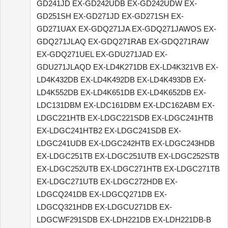
GD241JD EX-GD242UDB EX-GD242UDW EX-
GD251SH EX-GD271JD EX-GD271SH EX-
GD271UAX EX-GDQ271JA EX-GDQ271JAWOS EX-
GDQ271JLAQ EX-GDQ271RAB EX-GDQ271RAW
EX-GDQ271UEL EX-GDU271JAD EX-
GDU271JLAQD EX-LD4K271DB EX-LD4K321VB EX-
LD4K432DB EX-LD4K492DB EX-LD4K493DB EX-
LD4K552DB EX-LD4K651DB EX-LD4K652DB EX-
LDC131DBM EX-LDC161DBM EX-LDC162ABM EX-
LDGC221HTB EX-LDGC221SDB EX-LDGC241HTB
EX-LDGC241HTB2 EX-LDGC241SDB EX-
LDGC241UDB EX-LDGC242HTB EX-LDGC243HDB
EX-LDGC251TB EX-LDGC251UTB EX-LDGC252STB
EX-LDGC252UTB EX-LDGC271HTB EX-LDGC271TB
EX-LDGC271UTB EX-LDGC272HDB EX-
LDGCQ241DB EX-LDGCQ271DB EX-
LDGCQ321HDB EX-LDGCU271DB EX-
LDGCWF291SDB EX-LDH221DB EX-LDH221DB-B