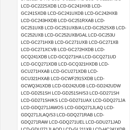
LCD-GC222SXDB LCD-GC241HXB LCD-
GC241SXDB LCD-GC241UXDB LCD-GC242HXB
LCD-GC243HXDB LCD-GC251RXAB LCD-
GC251UXB LCD-GC251UXB/A LCD-GC252SXB LCD-
GC252UXB LCD-GC252UXB/GAL LCD-GC253U
LCD-GC271HXB LCD-GC271UXB LCD-GC271XB
LCD-GC271XCVB LCD-GC272HXDB LCD-
GCQ241XDB LCD-GCQ271HA LCD-GCQ271UD
LCD-GCQ271XDB LCD-GCQ321HXDB LCD-
GCU271HXAB LCD-GCU271XDB LCD-
GCU321HXAB LCD-GCWF291SXDB LCD-
GCWQ341XDB LCD-GD242UDB LCD-GD242UDW
LCD-GD251SH LCD-GD251SH/S3 LCD-GD271SH
LCD-GD271SH/KS LCD-GD271UAX LCD-GDQ271JA
LCD-GDQ271JAWOS LCD-GDQ271JLAQ LCD-
GDQ271JLAQ/S3 LCD-GDQ271RAB LCD-
GDQ271RAW LCD-GDQ271UEL LCD-GDU271JAD
LCD-GDU271JLAQD LCD-GL211XB LCD-HC241XDB