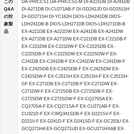
この
DA-PH/CCS1 DA-PH/CCS1-M DI-A221DB DI-A241DB
Q&A
DI-A271DB DI-CU271AB-F DI-GD241JD DI-GD251SH
の対
DI-GD271SH DI-YC162H DIOS-LDH241DB DIOS-
象製
LDH241DB-B DIOS-LDH271DB DIOS-LDH271DB-B
品
EX-A221DB EX-A221DW EX-A241DB EX-A241DW
EX-A271DB EX-A271DW EX-C221DB EX-C221DB-F
EX-C221DW EX-C221DW-F EX-C222SDB EX-
C222SDB-F EX-C222SDW EX-C222SDW-F EX-
C241DB EX-C241DB-F EX-C241DW EX-C241DW-F
EX-C242SDB EX-C242SDB-F EX-C242SDW EX-
C242SDW-F EX-C251SH EX-C251SH-F EX-C251SH-
GF EX-C271DB EX-C271DB-F EX-C271DW EX-
C271DW-F EX-C272SDB EX-C272SDB-F EX-
C272SDW EX-C272SDW-F EX-CQ270SA EX-
CQ270SA-F EX-CQ271SA-F EX-CU271AB-F EX-
CU321D-F EX-CWQ341SDB-F EX-D221SV-F EX-
D221V-F EX-D241D-F EX-D241SD-F EX-GC253U EX-
GCQ271HA EX-GCQ271UD EX-GCU271HXAB EX-