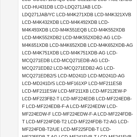
LCD-HU431DB LCD-LDQ271JAB LCD-
LDQ271JAB/YC LCD-M4K271XDB LCD-M4K321XVB
LCD-M4K432XDB LCD-M4K492XDB LCD-
M4K493XDB LCD-M4K551EQB LCD-M4K552XDB
LCD-M4K552XDB2 LCD-M4K552XDB2-AG LCD-
M4K651XDB LCD-M4K652XDB LCD-M4K652XDB-AG
LCD-M4K751XDB LCD-M4K751XDB-AG LCD-
MCQ271EDB LCD-MCQ271EDB-AG LCD-
MCQ271EDB2 LCD-MCQ271EDB2-AG LCD-
MCQ271EDB2/S LCD-MD241D LCD-MD241D-AG
LCD-MD241D/S LCD-MF161XP LCD-MF211ESB
LCD-MF211ESW LCD-MF211XB LCD-MF212EW-P
LCD-MF223FB2-T LCD-MF224EDB LCD-MF224EDB-
F LCD-MF224EDB-F-A LCD-MF224EDW LCD-
MF224EDW-F LCD-MF224EDW-F-A LCD-MF224FDB-
T LCD-MF224FDB-T2 LCD-MF224FDB-T2-AG LCD-
MF224FDB-T2/UE LCD-MF225FDB-T LCD-
MF225FDB-T-AG LCD-MF241FVB-T LCD-MF241FVB-