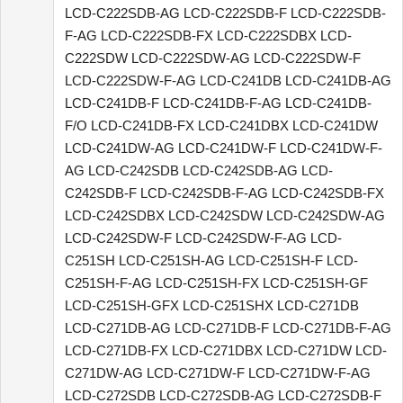
LCD-C222SDB-AG LCD-C222SDB-F LCD-C222SDB-
F-AG LCD-C222SDB-FX LCD-C222SDBX LCD-
C222SDW LCD-C222SDW-AG LCD-C222SDW-F
LCD-C222SDW-F-AG LCD-C241DB LCD-C241DB-AG
LCD-C241DB-F LCD-C241DB-F-AG LCD-C241DB-
F/O LCD-C241DB-FX LCD-C241DBX LCD-C241DW
LCD-C241DW-AG LCD-C241DW-F LCD-C241DW-F-
AG LCD-C242SDB LCD-C242SDB-AG LCD-
C242SDB-F LCD-C242SDB-F-AG LCD-C242SDB-FX
LCD-C242SDBX LCD-C242SDW LCD-C242SDW-AG
LCD-C242SDW-F LCD-C242SDW-F-AG LCD-
C251SH LCD-C251SH-AG LCD-C251SH-F LCD-
C251SH-F-AG LCD-C251SH-FX LCD-C251SH-GF
LCD-C251SH-GFX LCD-C251SHX LCD-C271DB
LCD-C271DB-AG LCD-C271DB-F LCD-C271DB-F-AG
LCD-C271DB-FX LCD-C271DBX LCD-C271DW LCD-
C271DW-AG LCD-C271DW-F LCD-C271DW-F-AG
LCD-C272SDB LCD-C272SDB-AG LCD-C272SDB-F