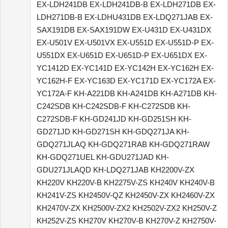
EX-LDH241DB EX-LDH241DB-B EX-LDH271DB EX-
LDH271DB-B EX-LDHU431DB EX-LDQ271JAB EX-
SAX191DB EX-SAX191DW EX-U431D EX-U431DX
EX-U501V EX-U501VX EX-U551D EX-U551D-P EX-
U551DX EX-U651D EX-U651D-P EX-U651DX EX-
YC1412D EX-YC141D EX-YC142H EX-YC162H EX-
YC162H-F EX-YC163D EX-YC171D EX-YC172A EX-
YC172A-F KH-A221DB KH-A241DB KH-A271DB KH-
C242SDB KH-C242SDB-F KH-C272SDB KH-
C272SDB-F KH-GD241JD KH-GD251SH KH-
GD271JD KH-GD271SH KH-GDQ271JA KH-
GDQ271JLAQ KH-GDQ271RAB KH-GDQ271RAW
KH-GDQ271UEL KH-GDU271JAD KH-
GDU271JLAQD KH-LDQ271JAB KH2200V-ZX
KH220V KH220V-B KH2275V-ZS KH240V KH240V-B
KH241V-ZS KH2450V-QZ KH2450V-ZX KH2460V-ZX
KH2470V-ZX KH2500V-ZX2 KH2502V-ZX2 KH250V-Z
KH252V-ZS KH270V KH270V-B KH270V-Z KH2750V-