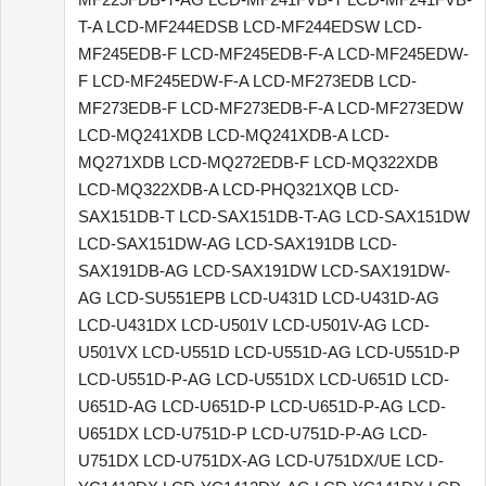
T-A LCD-MF244EDSB LCD-MF244EDSW LCD-
MF245EDB-F LCD-MF245EDB-F-A LCD-MF245EDW-
F LCD-MF245EDW-F-A LCD-MF273EDB LCD-
MF273EDB-F LCD-MF273EDB-F-A LCD-MF273EDW
LCD-MQ241XDB LCD-MQ241XDB-A LCD-
MQ271XDB LCD-MQ272EDB-F LCD-MQ322XDB
LCD-MQ322XDB-A LCD-PHQ321XQB LCD-
SAX151DB-T LCD-SAX151DB-T-AG LCD-SAX151DW
LCD-SAX151DW-AG LCD-SAX191DB LCD-
SAX191DB-AG LCD-SAX191DW LCD-SAX191DW-
AG LCD-SU551EPB LCD-U431D LCD-U431D-AG
LCD-U431DX LCD-U501V LCD-U501V-AG LCD-
U501VX LCD-U551D LCD-U551D-AG LCD-U551D-P
LCD-U551D-P-AG LCD-U551DX LCD-U651D LCD-
U651D-AG LCD-U651D-P LCD-U651D-P-AG LCD-
U651DX LCD-U751D-P LCD-U751D-P-AG LCD-
U751DX LCD-U751DX-AG LCD-U751DX/UE LCD-