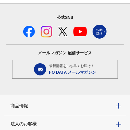
公式SNS
メールマガジン
配信サービス
最新情報をいち早くお届け！
I-O DATA メールマガジン
商品情報
法人のお客様