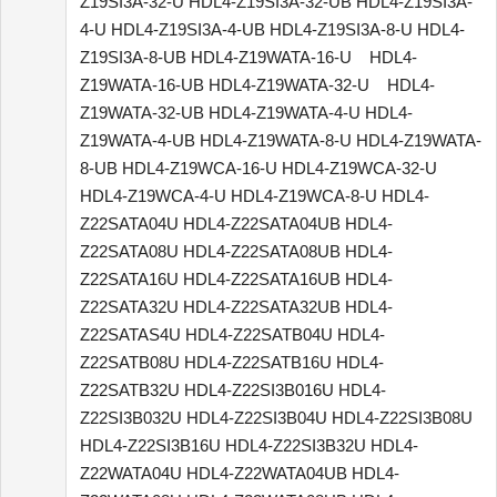
Z19SI3A-32-U HDL4-Z19SI3A-32-UB HDL4-Z19SI3A-
4-U HDL4-Z19SI3A-4-UB HDL4-Z19SI3A-8-U HDL4-
Z19SI3A-8-UB HDL4-Z19WATA-16-U HDL4-
Z19WATA-16-UB HDL4-Z19WATA-32-U HDL4-
Z19WATA-32-UB HDL4-Z19WATA-4-U HDL4-
Z19WATA-4-UB HDL4-Z19WATA-8-U HDL4-Z19WATA-
8-UB HDL4-Z19WCA-16-U HDL4-Z19WCA-32-U
HDL4-Z19WCA-4-U HDL4-Z19WCA-8-U HDL4-
Z22SATA04U HDL4-Z22SATA04UB HDL4-
Z22SATA08U HDL4-Z22SATA08UB HDL4-
Z22SATA16U HDL4-Z22SATA16UB HDL4-
Z22SATA32U HDL4-Z22SATA32UB HDL4-
Z22SATAS4U HDL4-Z22SATB04U HDL4-
Z22SATB08U HDL4-Z22SATB16U HDL4-
Z22SATB32U HDL4-Z22SI3B016U HDL4-
Z22SI3B032U HDL4-Z22SI3B04U HDL4-Z22SI3B08U
HDL4-Z22SI3B16U HDL4-Z22SI3B32U HDL4-
Z22WATA04U HDL4-Z22WATA04UB HDL4-