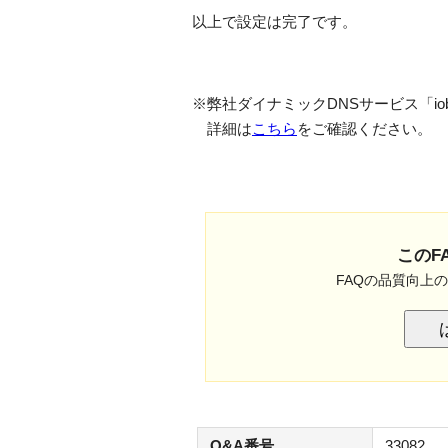
以上で設定は完了です。
※弊社ダイナミックDNSサービス「iob
詳細は
こちら
をご確認ください。
このF
FAQの品質向上
Q&A番号
33082