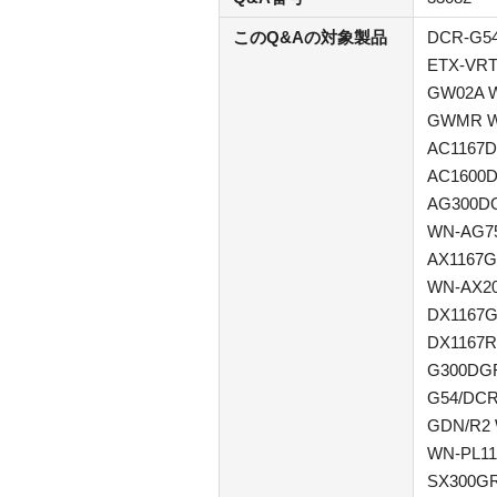
このQ&Aの対象製品
DCR-G54
ETX-VRT
GW02A 
GWMR W
AC1167
AC1600
AG300D
WN-AG7
AX1167G
WN-AX20
DX1167G
DX1167R
G300DG
G54/DCR
GDN/R2 
WN-PL11
SX300GR