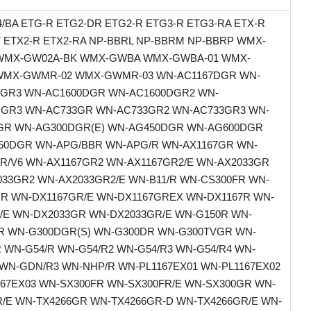
/BA ETG-R ETG2-DR ETG2-R ETG3-R ETG3-RA ETX-R
 ETX2-R ETX2-RA NP-BBRL NP-BBRM NP-BBRP WMX-
WMX-GW02A-BK WMX-GWBA WMX-GWBA-01 WMX-
MX-GWMR-02 WMX-GWMR-03 WN-AC1167DGR WN-
DGR3 WN-AC1600DGR WN-AC1600DGR2 WN-
DGR3 WN-AC733GR WN-AC733GR2 WN-AC733GR3 WN-
GR WN-AG300DGR(E) WN-AG450DGR WN-AG600DGR
50DGR WN-APG/BBR WN-APG/R WN-AX1167GR WN-
R/V6 WN-AX1167GR2 WN-AX1167GR2/E WN-AX2033GR
33GR2 WN-AX2033GR2/E WN-B11/R WN-CS300FR WN-
R WN-DX1167GR/E WN-DX1167GREX WN-DX1167R WN-
/E WN-DX2033GR WN-DX2033GR/E WN-G150R WN-
R WN-G300DGR(S) WN-G300DR WN-G300TVGR WN-
 WN-G54/R WN-G54/R2 WN-G54/R3 WN-G54/R4 WN-
WN-GDN/R3 WN-NHP/R WN-PL1167EX01 WN-PL1167EX02
67EX03 WN-SX300FR WN-SX300FR/E WN-SX300GR WN-
/E WN-TX4266GR WN-TX4266GR-D WN-TX4266GR/E WN-