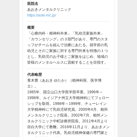
医院名
あおきメンタルクリニック
https://aoki-mc.jp/
概要
「心療内科・精神科外来」「乳幼児家族外来」
「カウンセリング」の３部門があり、専門のスタ
ッフがチームを組んで治療にあたる。就学前の乳
幼児とそのご家族に対する専門外来を特徴の１つ
とし、乳幼児のお子様とご家族をはじめ、地域の
皆様のメンタルヘルスに貢献することを目指す。
代表略歴
青木豊（あおき ゆたか）（精神科医、医学博
士）。
1985年、国立山口大学医学部卒業。1996年～
1998年、ルイジアナ州立大学精神科にてフェロー
シップを取得。1998年～1999年、チューレイン
大学精神科にて乳幼児研究員。2000年4月、相州
メンタルクリニック院長。2002年7月、相州メン
タルクリニック中町診療所院長。2011年4月より
目白大学にて教鞭。2018年11月より、あおきメン
タルクリニック代表。乳幼児精神保健の専門家と