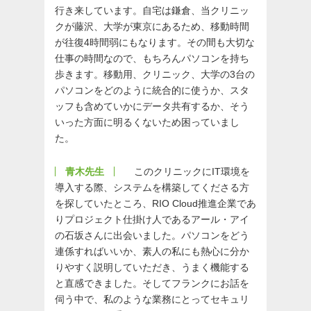
行き来しています。自宅は鎌倉、当クリニッ
クが藤沢、大学が東京にあるため、移動時間
が往復4時間弱にもなります。その間も大切な
仕事の時間なので、もちろんパソコンを持ち
歩きます。移動用、クリニック、大学の3台の
パソコンをどのように統合的に使うか、スタ
ッフも含めていかにデータ共有するか、そう
いった方面に明るくないため困っていまし
た。
青木先生
このクリニックにIT環境を
導入する際、システムを構築してくださる方
を探していたところ、RIO Cloud推進企業であ
りプロジェクト仕掛け人であるアール・アイ
の石坂さんに出会いました。パソコンをどう
連係すればいいか、素人の私にも熱心に分か
りやすく説明していただき、うまく機能する
と直感できました。そしてフランクにお話を
伺う中で、私のような業務にとってセキュリ