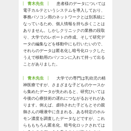
青木先生
患者様のデータについては
電子カルテというシステムを導入しており、
事務パソコン用のネットワークとは別系統に
なっているため、個人情報を持ち歩くことは
ありません。しかしクリニックの業務の段取
り、大学でのレポートの作成、そして研究デ
ータの編集などを移動中にも行いたいので、
それらのデータは匿名化し暗号化ロックした
うえで移動用のパソコンに入れて持って出る
ことがありました。
青木先生
大学での専門は乳幼児の精
神医療ですが、さまざまな子どものケースか
ら集めたデータが失われると、研究ひいては
今後の心療技術の遅れにつながるおそれがあ
ります。例えば、虐待された子どもとその親
御さんの唾液中に含まれる、ある特定のホル
モン濃度を調査したデータなどですが、これ
らももちろん匿名化、暗号化ロックされては