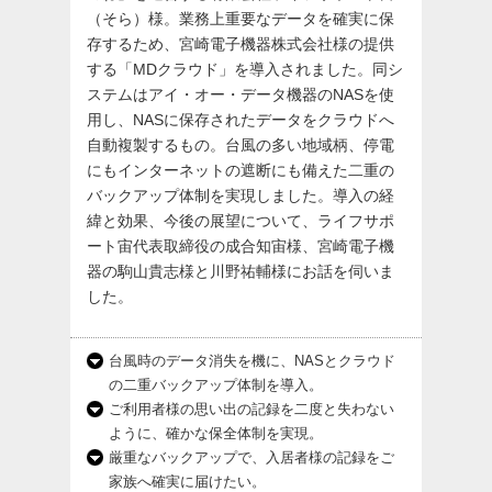
（そら）様。業務上重要なデータを確実に保
存するため、宮崎電子機器株式会社様の提供
する「MDクラウド」を導入されました。同シ
ステムはアイ・オー・データ機器のNASを使
用し、NASに保存されたデータをクラウドへ
自動複製するもの。台風の多い地域柄、停電
にもインターネットの遮断にも備えた二重の
バックアップ体制を実現しました。導入の経
緯と効果、今後の展望について、ライフサポ
ート宙代表取締役の成合知宙様、宮崎電子機
器の駒山貴志様と川野祐輔様にお話を伺いま
した。
台風時のデータ消失を機に、NASとクラウド
の二重バックアップ体制を導入。
ご利用者様の思い出の記録を二度と失わない
ように、確かな保全体制を実現。
厳重なバックアップで、入居者様の記録をご
家族へ確実に届けたい。