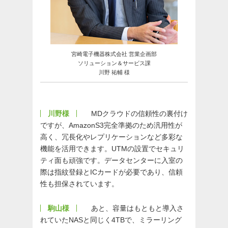
宮崎電子機器株式会社 営業企画部
ソリューション＆サービス課
川野 祐輔 様
川野様
MDクラウドの信頼性の裏付け
ですが、AmazonS3完全準拠のため汎用性が
高く、冗長化やレプリケーションなど多彩な
機能を活用できます。UTMの設置でセキュリ
ティ面も頑強です。データセンターに入室の
際は指紋登録とICカードが必要であり、信頼
性も担保されています。
駒山様
あと、容量はもともと導入さ
れていたNASと同じく4TBで、ミラーリング