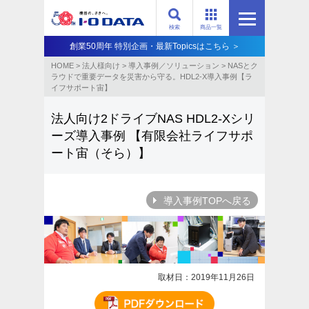
検索
商品一覧
創業50周年 特別企画・最新Topicsはこちら ＞
HOME
>
法人様向け
>
導入事例／ソリューション
>
NASとク
ラウドで重要データを災害から守る。HDL2-X導入事例【ラ
イフサポート宙】
法人向け2ドライブNAS HDL2-Xシリ
ーズ導入事例
【有限会社ライフサポ
ート宙（そら）】
導入事例TOPへ戻る
取材日：2019年11月26日