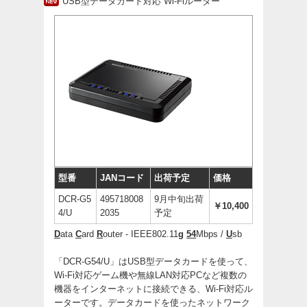
USB型データカード対応 Wi-Fiルーター
型番
JANコード
出荷予定
価格
DCR-G5
495718008
9月中旬出荷
￥10,400
4/U
2035
予定
D
ata
C
ard
R
outer - IEEE802.11
g
54
Mbps /
U
sb
「DCR-G54/U」はUSB型データカードを使って、
Wi-Fi対応ゲーム機や無線LAN対応PCなど複数の
機器をインターネットに接続できる、Wi-Fi対応ル
ーターです。データカードを使ったネットワーク