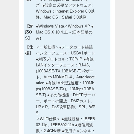
ズ" ●設定に必要なソフトウェア:
Windows：Internet Explorer 6.0以
降、Mac OS：Safari 3.0以降
【対
●Windows Vista／Windows XP ●
応O
Mac OS X 10.4.11～(日本語版の
S】
み)
【仕
＜一般仕様＞●データカード接続
様】
インターフェース：USB×1ポート
●対応プロトコル：TCP/IP ●有線
LANインターフェース：RJ-45、
(100BASE-TX 10BASE-T)×2ポー
ト、Auto MDI/MDI-X、AutoNegoti
ation ●有線LAN伝送速度：100Mb
ps(100BASE-TX)、10Mbps(10BA
SE-T) ●その他機能：DHCPサーバ
ー、ポートの開放、DMZホスト、
UPｎP、DoS攻撃防御、SPI、WP
S
＜Wi-Fi仕様＞ ●無線規格：IEEE8
02.11g、IEEE802.11b ●通信周波
数：2.4GHz帯 ●使用チャンネル：