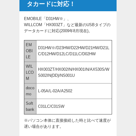
タカードに対応！
EMOBILE「D31HW※」、
WILLCOM「HX003ZT」など最新のUSBタイプの
データカードに対応(2009年8月現在)。
EM
D31HW※/D23HW/D22HW/D21HW/D21L
OBI
C/D12HW/D12LC/D11LC/D02HW
LE
WIL
HX003ZT/HX002IN/HX001IN/AX530S/W
LCO
S002IN(DD)/NS001U
M
doco
L-05A/L-02A/A2502
mo
Soft
C01LC/C01SW
bank
※パソコン本体に直接接続した時と比べて速度が
遅い場合があります。