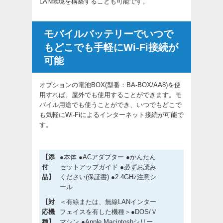
LAN環境を構築することも可能です。
モバイルバッテリーでいつで
もどこでも手軽にWi-Fi接続が
可能
オプションの電池BOX(型番：BA-BOX/AA8)を使
用すれば、屋外でも使用することができます。モ
バイル用途でも使うことができ、いつでもどこで
も気軽にWi-Fiによるインターネット接続が可能で
す。
【添
●本体 ●ACアダプター ●かんたん
付
セットアップガイド ●必ずお読み
品】
ください(保証書) ●2.4GHz注意シ
ール
【対
＜有線または、無線LANインター
応機
フェイスを有した機種＞●DOS/Ｖ
種】
マシン ●Apple Macintoshシリー