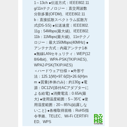
1～13ch ●伝送方式：IEEE802.11
g/11nテクノロジー：直交周波数
分割多重(OFDM)、IEEE802.11
b：直接拡散スペクトラム拡散方
式(DS-SS) ●伝送速度：IEEE802.
11g：54Mbps(最大値)、IEEE802.
11b：11Mbps(最大値)、11nテクノ
ロジー：最大150Mbps(40MHz) ●
アンテナ方式：内蔵アンテナ1本
●無線LANセキュリティ：WEP(12
8/64bit)、WPA-PSK(TKIP/AES)、
WPA2-PSK(TKIP/AES)
＜ハードウェア仕様＞●外形寸
法：125.1(W)×97.6(D)×26.6(H)m
m ●質量(本体のみ)：約130g ●電
源：DC12V(添付ACアダプターに
よる給電) ●消費電流：0.65A(最
大) ●使用温度範囲：5～35℃ ●使
用湿度範囲：20～85%(結露しな
いこと) ●各種取得規格：RoHS指
令準拠、TELEC、Wi-Fi CERTIFI
ED、WPS