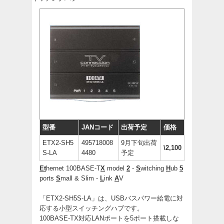
型番
JANコード
出荷予定
価格
ETX2-SH5
495718008
9月下旬出荷
\2,100
S-LA
4480
予定
Et
hernet 100BASE-T
X
model
2
-
S
witching
H
ub
5
ports
S
mall & Slim -
L
ink
A
V
「ETX2-SH5S-LA」は、USBバスパワー給電に対
応する小型スイッチングハブです。
100BASE-TX対応LANポートを5ポート搭載しな