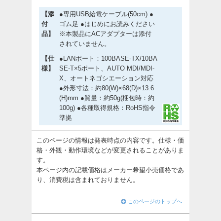
【添
●専用USB給電ケーブル(50cm) ●
付
ゴム足 ●はじめにお読みください
品】
※本製品にACアダプターは添付
されていません。
【仕
●LANポート：100BASE-TX/10BA
様】
SE-T×5ポート、AUTO MDI/MDI-
X、オートネゴシエーション対応
●外形寸法：約80(W)×68(D)×13.6
(H)mm ●質量：約50g(梱包時：約
100g) ●各種取得規格：RoHS指令
準拠
このページの情報は発表時点の内容です。仕様・価
格・外観・動作環境などが変更されることがありま
す。
本ページ内の記載価格はメーカー希望小売価格であ
り、消費税は含まれておりません。
このページのトップへ