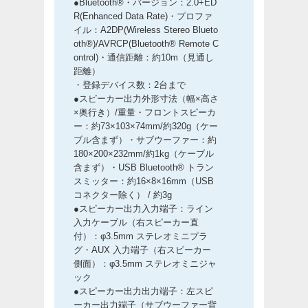
●Bluetooth®・バージョン：2.0+ED
R(Enhanced Data Rate)・プロファ
イル：A2DP(Wireless Stereo Blueto
oth®)/AVRCP(Bluetooth® Remote C
ontrol)・通信距離：約10m（見通し
距離）
・登録デバイス数：2台まで
●スピーカー出力外形寸法（幅×高さ
×奥行き）/重量・フロントスピーカ
ー：約73×103×74mm/約320g（ケー
ブル含まず）・サブウーファー：約
180×200×232mm/約1kg（ケーブル
含まず）・USB Bluetooth® トラン
スミッター：約16×8×16mm（USB
コネクター除く） / 約3g
●スピーカー出力入力端子：ライン
入力ケーブル（右スピーカー直
付）：φ3.5mm ステレオミニプラ
グ・AUX 入力端子（右スピーカー
側面）：φ3.5mm ステレオミニジャ
ック
●スピーカー出力出力端子：左スピ
ーカー出力端子（サブウーファー背