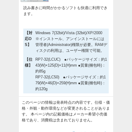
読み書きに時間がかかるソフトも快適に利用でき
ます。
【対
Windows 7(32bit)/Vista (32bit)/XP/2000
応O
※インストール、アンインストールには
S】
管理者(Administrator)権限が必要。RAMデ
ィスクの利用は、ユーザー権限で可能。
【仕
RP7-32(LCUC) ●パッケージサイズ：約1
様】
43(W)×125(D)×11(H)mm ●質量(梱包時)：
約85g
RP7-32(LC50) ●パッケージサイズ：約1
79(W)×46(D)×259(H)mm ●質量(梱包時)：
約120g
このページの情報は発表時点の内容です。仕様・価
格・外観・動作環境などが変更されることがありま
す。 本ページ内の記載価格はメーカー希望小売価
格であり、消費税は含まれておりません。