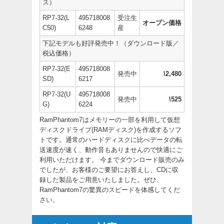
ス）
RP7-32(L
495718008
受注生
オープン価格
C50)
6248
産
下記モデルも好評発売中！（ダウンロード版／
税込価格）
RP7-32(E
495718008
発売中
\2,480
SD)
6217
RP7-32(U
495718008
発売中
\525
G)
6224
RamPhantom7はメモリーの一部を利用して仮想
ディスクドライブ(RAMディスク)を作成するソフ
トです。通常のハードディスクに比べデータの転
送速度が速く、動作音もありませんので快適にご
利用いただけます。 今までダウンロード販売のみ
でしたが、お客様のご要望にお答えし、CDに収
録した製品をご用意いたしました。ぜひ、
RamPhantom7の驚異のスピードを体感してくだ
さい。