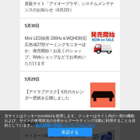
直販サイト「アイオープラザ」システムメンテナ
ンスのお知らせ（6月2日）
5月30日
Mini LED採用 200Hz＆WQHD対応
広色域27型ゲーミングモニターほ
か、発売開始！お近くのショッ
プ、Webショップなどでお求めい
ただけます
5月29日
【アイラブデスク】6月のカレン
ダー壁紙を公開しました
当サイトはクッキー(cookie)を使用します。クッキーはサイト内の一部の機能
および、サイトの使用状況の分析からマーケティング活動に利用することを目
5月21日
的としています。
個人情報の取扱いについてはこちら
承諾する
サイネージ映像の間延びを簡単操