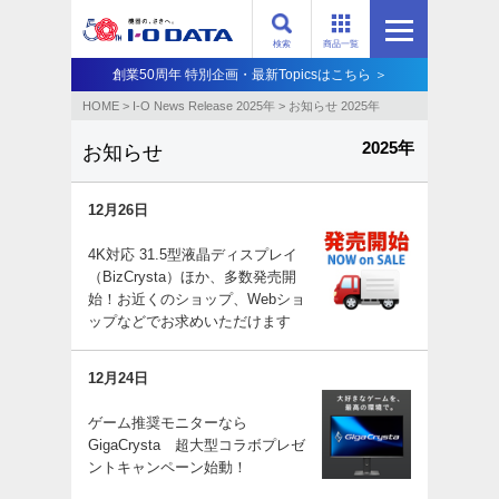
検索
商品一覧
創業50周年 特別企画・最新Topicsはこちら ＞
HOME
>
I-O News Release 2025年
>
お知らせ 2025年
2025年
お知らせ
12月26日
4K対応 31.5型液晶ディスプレイ
（BizCrysta）ほか、多数発売開
始！お近くのショップ、Webショ
ップなどでお求めいただけます
12月24日
ゲーム推奨モニターなら
GigaCrysta 超大型コラボプレゼ
ントキャンペーン始動！