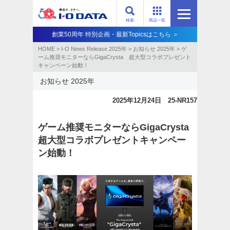
検索
商品一覧
創業50周年 特別企画・最新Topicsはこちら ＞
HOME
>
I-O News Release 2025年
>
お知らせ 2025年
>
ゲ
ーム推奨モニターならGigaCrysta 超大型コラボプレゼント
キャンペーン始動！
お知らせ 2025年
2025年12月24日 25-NR157
ゲーム推奨モニターならGigaCrysta
超大型コラボプレゼントキャンペー
ン始動！