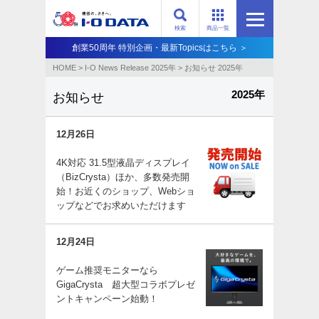
検索
商品一覧
創業50周年 特別企画・最新Topicsはこちら ＞
HOME
>
I-O News Release 2025年
>
お知らせ 2025年
2025年
お知らせ
12月26日
4K対応 31.5型液晶ディスプレイ
（BizCrysta）ほか、多数発売開
始！お近くのショップ、Webショ
ップなどでお求めいただけます
12月24日
ゲーム推奨モニターなら
GigaCrysta 超大型コラボプレゼ
ントキャンペーン始動！