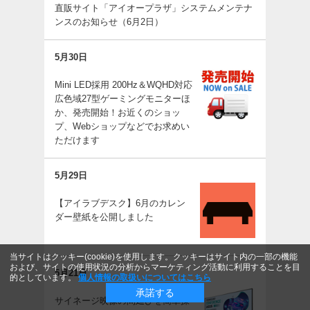
直販サイト「アイオープラザ」システムメンテナ
ンスのお知らせ（6月2日）
5月30日
Mini LED採用 200Hz＆WQHD対応
広色域27型ゲーミングモニターほ
か、発売開始！お近くのショッ
プ、Webショップなどでお求めい
ただけます
5月29日
【アイラブデスク】6月のカレン
ダー壁紙を公開しました
当サイトはクッキー(cookie)を使用します。クッキーはサイト内の一部の機能
および、サイトの使用状況の分析からマーケティング活動に利用することを目
5月21日
的としています。
個人情報の取扱いについてはこちら
承諾する
サイネージ映像の間延びを簡単操