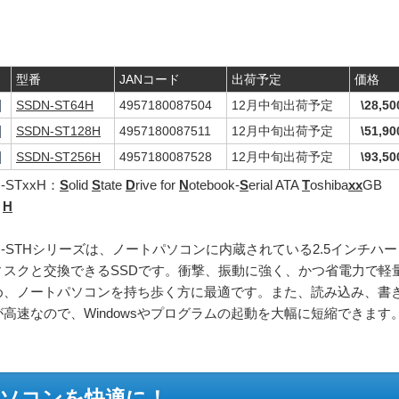
型番
JANコード
出荷予定
価格
SSDN-ST64H
4957180087504
12月中旬出荷予定
\28,50
SSDN-ST128H
4957180087511
12月中旬出荷予定
\51,90
SSDN-ST256H
4957180087528
12月中旬出荷予定
\93,50
-STxxH：
S
olid
S
tate
D
rive for
N
otebook-
S
erial ATA
T
oshiba
xx
GB
l
H
N-STHシリーズは、ノートパソコンに内蔵されている2.5インチハー
ィスクと交換できるSSDです。衝撃、振動に強く、かつ省電力で軽
め、ノートパソコンを持ち歩く方に最適です。また、読み込み、書
が高速なので、Windowsやプログラムの起動を大幅に短縮できます
パソコンを快適に！