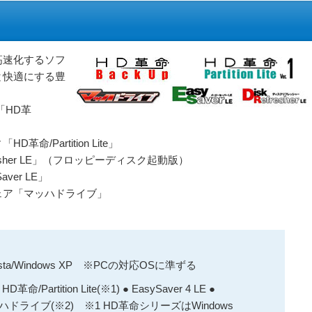
高速化するソフ
と快適にする豊
「HD革
/Partition Lite」
esher LE」（フロッピーディスク起動版）
er LE」
ェア「マッハドライブ」
s Vista/Windows XP ※PCの対応OSに準ずる
D革命/Partition Lite(※1) ● EasySaver 4 LE ●
 ● マッハドライブ(※2) ※1 HD革命シリーズはWindows