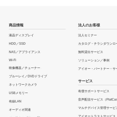
商品情報
法人のお客様
液晶ディスプレイ
法人セミナー
HDD／SSD
カタログ・チラシダウンロ
NAS／アプライアンス
無料貸出サービス
Wi-Fi
ソリューション／事例
映像機器／チューナー
アイオー・パートナー・サ
ブルーレイ／DVDドライブ
サービス
ネットワークカメラ
有償サポートサービス
USBメモリー
音声配信サービス（PlatCas
有線LAN
マルチデバイス管理サービ
オーディオ関連
アイオートラストサービス