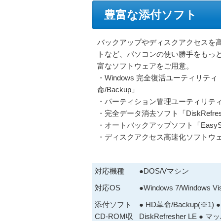
豊富な添付ソフト
バックアップやディスクアクセスを
トなど、パソコンの使い勝手をもっ
富なソフトウェアをご用意。
・Windows 完全復活ユーティリティ
命/Backup」
・パーティション管理ユーティリティ「HD革命
・完全データ消去ソフト「DiskRefr
・オートバックアップソフト「EasySav
・ディスクアクセス高速化ソフトウ
対応機種
●DOS/Vマシン
対応OS
●Windows 7/Window
添付ソフト
● HD革命/Backup(※1) ● H
CD-ROM収
DiskRefresher LE