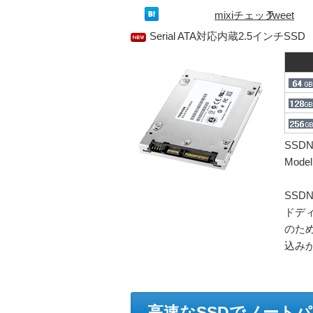
mixiチェック
Tweet
Serial ATA対応内蔵2.5インチSSD
SSDN
Mode
SSD
ドデ
のた
込み
高速なSSDでノート