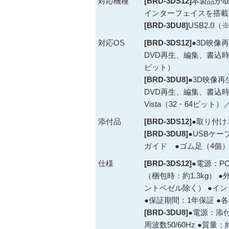
対応機種
[BRD-3DS12]
本製品が取
インターフェイスを搭載し
[BRD-3DU8]
USB2.0
対応OS
[BRD-3DS12]
●3D映像再生
DVD再生、編集、書込時：Wi
ビット）
[BRD-3DU8]
●3D映像再生時
DVD再生、編集、書込時：W
Vista（32・64ビット）／
添付品
[BRD-3DS12]
●取り付け
[BRD-3DU8]
●USBケー
ガイド ●ゴム足（4個
仕様
[BRD-3DS12]
●電源：PC
（梱包時：約1.3kg） ●
ントベゼル除く） ●インターフ
●保証期間：1年保証 ●
[BRD-3DU8]
●電源：添付
周波数50/60Hz ●質