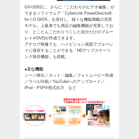
GV-USB2に、さらに「こだわりのビデオ編集」が
できるソフトウェア「CyberLink PowerDirector8
for I-O DATA」を添付し、様々な機能満載の充実
モデル。上級者でも満足の編集機能が充実してお
り、とことんこだわりつくした自分だけのブルー
レイやDVDが作成できます。
アナログ映像でも、ハイビジョン画質でブルーレ
イに保存することができる「HDアップスケーリ
ング保存機能」も搭載。
●主な機能
シーン検出／カット・編集／フォトムービー作成
／ラベル印刷／YouTubeへのアップロード／
iPod・PSP®形式出力 など