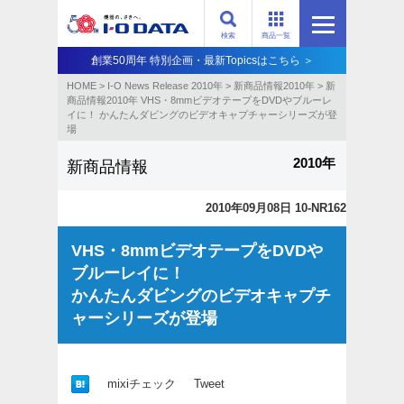
検索
商品一覧
創業50周年 特別企画・最新Topicsはこちら ＞
HOME
>
I-O News Release 2010年
>
新商品情報2010年
>
新
商品情報2010年 VHS・8mmビデオテープをDVDやブルーレ
イに！ かんたんダビングのビデオキャプチャーシリーズが登
場
2010年
新商品情報
2010年09月08日 10-NR162
VHS・8mmビデオテープをDVDや
ブルーレイに！
かんたんダビングのビデオキャプチ
ャーシリーズが登場
mixiチェック
Tweet