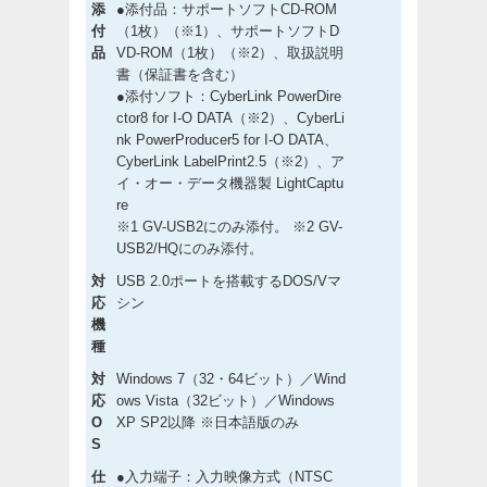
添
●添付品：サポートソフトCD-ROM
付
（1枚）（※1）、サポートソフトD
品
VD-ROM（1枚）（※2）、取扱説明
書（保証書を含む）
●添付ソフト：CyberLink PowerDire
ctor8 for I-O DATA（※2）、CyberLi
nk PowerProducer5 for I-O DATA、
CyberLink LabelPrint2.5（※2）、ア
イ・オー・データ機器製 LightCaptu
re
※1 GV-USB2にのみ添付。 ※2 GV-
USB2/HQにのみ添付。
対
USB 2.0ポートを搭載するDOS/Vマ
応
シン
機
種
対
Windows 7（32・64ビット）／Wind
応
ows Vista（32ビット）／Windows
O
XP SP2以降 ※日本語版のみ
S
仕
●入力端子：入力映像方式（NTSC