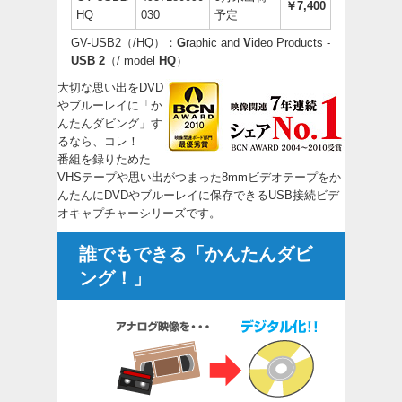
￥7,400
HQ
030
予定
GV-USB2（/HQ）：
G
raphic and
V
ideo Products -
USB
2
（/ model
H
Q
）
大切な思い出をDVD
やブルーレイに「か
んたんダビング」す
るなら、コレ！
番組を録りためた
VHSテープや思い出がつまった8mmビデオテープをか
んたんにDVDやブルーレイに保存できるUSB接続ビデ
オキャプチャーシリーズです。
誰でもできる「かんたんダビ
ング！」