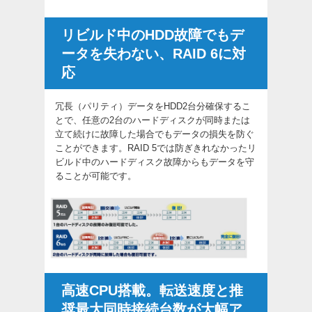
リビルド中のHDD故障でもデ
ータを失わない、RAID 6に対
応
冗長（パリティ）データをHDD2台分確保するこ
とで、任意の2台のハードディスクが同時または
立て続けに故障した場合でもデータの損失を防ぐ
ことができます。RAID 5では防ぎきれなかったリ
ビルド中のハードディスク故障からもデータを守
ることが可能です。
高速CPU搭載。転送速度と推
奨最大同時接続台数が大幅ア