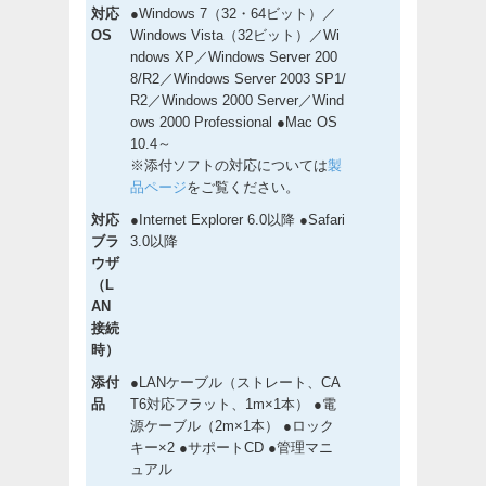
対応
●Windows 7（32・64ビット）／
OS
Windows Vista（32ビット）／Wi
ndows XP／Windows Server 200
8/R2／Windows Server 2003 SP1/
R2／Windows 2000 Server／Wind
ows 2000 Professional ●Mac OS
10.4～
※添付ソフトの対応については
製
品ページ
をご覧ください。
対応
●Internet Explorer 6.0以降 ●Safari
ブラ
3.0以降
ウザ
（L
AN
接続
時）
添付
●LANケーブル（ストレート、CA
品
T6対応フラット、1m×1本） ●電
源ケーブル（2m×1本） ●ロック
キー×2 ●サポートCD ●管理マニ
ュアル