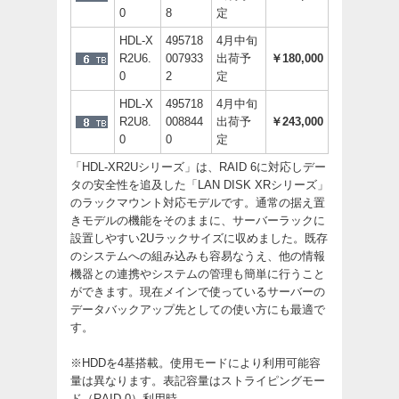
0
8
定
HDL-X
495718
4月中旬
R2U6.
007933
出荷予
￥180,000
0
2
定
HDL-X
495718
4月中旬
R2U8.
008844
出荷予
￥243,000
0
0
定
「HDL-XR2Uシリーズ」は、RAID 6に対応しデー
タの安全性を追及した「LAN DISK XRシリーズ」
のラックマウント対応モデルです。通常の据え置
きモデルの機能をそのままに、サーバーラックに
設置しやすい2Uラックサイズに収めました。既存
のシステムへの組み込みも容易なうえ、他の情報
機器との連携やシステムの管理も簡単に行うこと
ができます。現在メインで使っているサーバーの
データバックアップ先としての使い方にも最適で
す。
※HDDを4基搭載。使用モードにより利用可能容
量は異なります。表記容量はストライピングモー
ド（RAID 0）利用時。