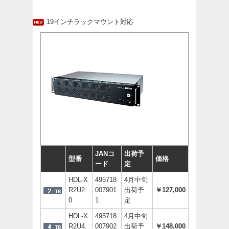
19インチラックマウント対応
JANコ
出荷予
型番
価格
ード
定
HDL-X
495718
4月中旬
R2U2.
007901
出荷予
￥127,000
0
1
定
HDL-X
495718
4月中旬
R2U4.
007902
出荷予
￥148,000