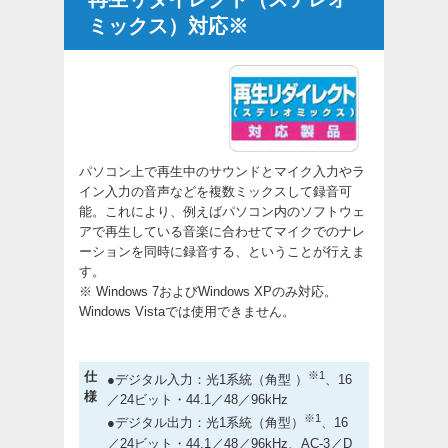
ミックス）対応※
パソコン上で再生中のサウンドとマイク入力やラ
イン入力の音声などを複数ミックスして録音可
能。これにより、例えばパソコン内のソフトウェ
アで再生している音楽に合わせてマイクでのナレ
ーションを同時に録音する、ということが行えま
す。
※ Windows 7およびWindows XPのみ対応。
Windows Vistaでは使用できません。
仕
※1
●デジタル入力：光1系統（角型 ）
、16
様
／24ビット・44.1／48／96kHz
※1
●デジタル出力：光1系統（角型）
、16
／24ビット・44.1／48／96kHz、AC-3／D