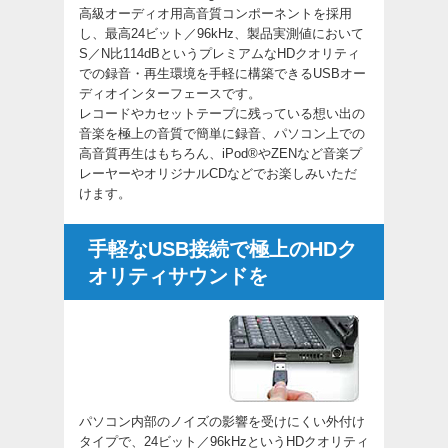
高級オーディオ用高音質コンポーネントを採用
し、最高24ビット／96kHz、製品実測値において
S／N比114dBというプレミアムなHDクオリティ
での録音・再生環境を手軽に構築できるUSBオー
ディオインターフェースです。
レコードやカセットテープに残っている想い出の
音楽を極上の音質で簡単に録音、パソコン上での
高音質再生はもちろん、iPod®やZENなど音楽プ
レーヤーやオリジナルCDなどでお楽しみいただ
けます。
手軽なUSB接続で極上のHDク
オリティサウンドを
パソコン内部のノイズの影響を受けにくい外付け
タイプで、24ビット／96kHzというHDクオリティ