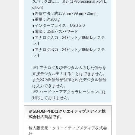
スパック2以上、またはProfessional x64 E
dition）
●外形寸法：約139mm×99mm×25mm
●重量：約208ｇ
●インターフェイス：USB 2.0
●電源：USBバスパワード
●アナログ入力：24ビット／96kHz／ステ
レオ
●アナログ出力：24ビット／96kHz／ステ
レオ
※1 アナログ及びデジタル入力した信号を
直接デジタル出力することはできません。
またSCMS信号が付加されたデジタル信号
は入力できません。
※2 ハードウェアアクセラレーションには
対応しておりません。
※SB-DM-PHDはクリエイティブメディア株
式会社の商品です。
輸入販売元：クリエイティブメディア株式会
社