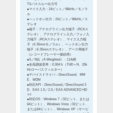
TSパススルー出力可
●マイク入力：24ビット／96kHz／モノラ
ル
●ヘッドホン出力：24ビット／96kHz／ス
テレオ
●端子：アナログライン出力端子（RCAス
テレオ）、アナログライン入力／フォノ入
力端子（RCAステレオ）、マイク入力端
子（6.35mmモノラル）、ヘッドホン出力
端子（6.35mmステレオ）、アース用端子
（レコードプレーヤー接続用）
●S／N比（A-Weighted）：114dB
●全高調波歪率：0.004％（THD＋N、20k
Hzローパスフィルター）
●デバイスドライバ：DirectSound、MM
E、WDM
●対応API：DirectSound／DirectSound 3
D、EAX 1.0／2.0／EAX ADVANCED HD
※2
●対応OS：Windows 7（32ビット、または
64ビット）、Windows Vista（32ビット、
または64ビット）、Windows XP（サービ