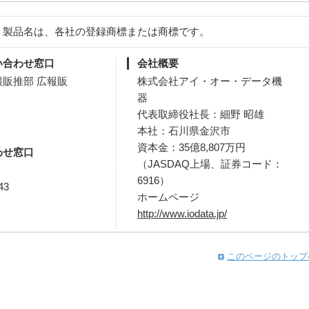
、製品名は、各社の登録商標または商標です。
い合わせ窓口
会社概要
販推部 広報販
株式会社アイ・オー・データ機
器
代表取締役社長：細野 昭雄
本社：石川県金沢市
資本金：35億8,807万円
わせ窓口
（JASDAQ上場、証券コード：
6916）
43
ホームページ
http://www.iodata.jp/
このページのトップ