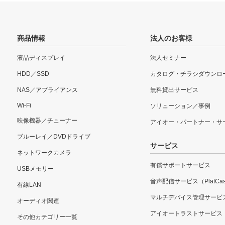
商品情報
法人のお客様
液晶ディスプレイ
法人セミナー
HDD／SSD
カタログ・チラシダウンロ
NAS／アプライアンス
無料貸出サービス
Wi-Fi
ソリューション／事例
映像機器／チューナー
アイオー・パートナー・サ
ブルーレイ／DVDドライブ
サービス
ネットワークカメラ
有償サポートサービス
USBメモリー
音声配信サービス（PlatCas
有線LAN
マルチデバイス管理サービ
オーディオ関連
アイオートラストサービス
その他カテゴリー一覧