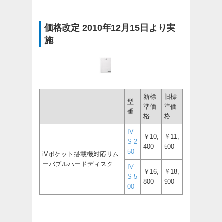
価格改定 2010年12月15日より実
施
新標
旧標
型
準価
準価
番
格
格
IV
￥10,
￥11,
S-2
400
500
50
iVポケット搭載機対応リム
ーバブルハードディスク
IV
￥16,
￥18,
S-5
800
900
00