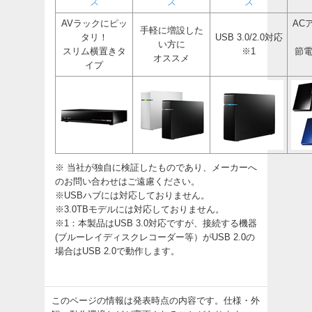
ズ
ズ
ズ
AVラックにピッ
AC
手軽に増設した
タリ！
USB 3.0/2.0対応
い方に
スリム横置きタ
※1
節
オススメ
イプ
※ 当社が独自に検証したものであり、メーカーへ
のお問い合わせはご遠慮ください。
※USBハブには対応しておりません。
※3.0TBモデルには対応しておりません。
※1：本製品はUSB 3.0対応ですが、接続する機器
(ブルーレイディスクレコーダー等）がUSB 2.0の
場合はUSB 2.0で動作します。
このページの情報は発表時点の内容です。仕様・外