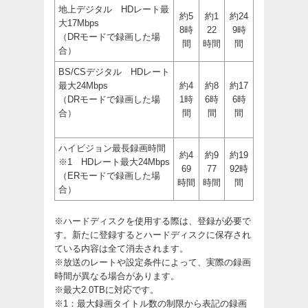
地上デジタル HDレート最
約5
約1
約24
大17Mbps
8時
22
9時
（DRモードで録画した場
間
時間
間
合）
BS/CSデジタル HDレート
最大24Mbps
約4
約8
約17
（DRモードで録画した場
1時
6時
6時
合）
間
間
間
ハイビジョン最長録画時間
約4
約9
約19
※1 HDレート最大24Mbps
69
77
92時
（ERモードで録画した場
時間
時間
間
合）
※ハードディスクを使用する際は、登録が必要で
す。新たに登録するとハードディスクに保存され
ている内容は全て消去されます。
※放送のレートや設定条件によって、実際の録画
時間が異なる場合があります。
※最大2.0TBに対応です。
※1：最大録画タイトル数の制限から表記の録画