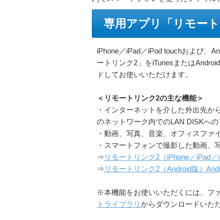
専用アプリ「リモート
iPhone／iPad／iPod touchおよ
ートリンク2」をiTunesまたはAndro
ドしてお使いいただけます。
＜リモートリンク2の主な機能＞
・インターネットを介した外出先か
のネットワーク内でのLAN DISKへ
・動画、写真、音楽、オフィスファイル（W
・スマートフォンで撮影した動画、写真
⇒
リモートリンク2（iPhone／iPad／i
⇒
リモートリンク2（Android版）Andr
※本機能をお使いいただくには、ファー
トライブラリ
からダウンロードいた