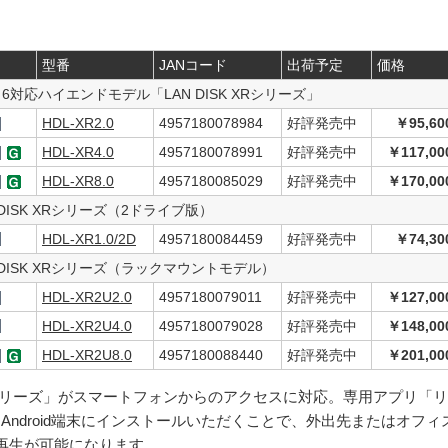
型番
JANコード
出荷予定
価格
D 6対応ハイエンドモデル「LAN DISK XRシリーズ」
HDL-XR2.0
4957180078984
好評発売中
￥95,60
HDL-XR4.0
4957180078991
好評発売中
￥117,00
HDL-XR8.0
4957180085029
好評発売中
￥170,00
 DISK XRシリーズ（2ドライブ版）
HDL-XR1.0/2D
4957180084459
好評発売中
￥74,30
 DISK XRシリーズ（ラックマウントモデル）
HDL-XR2U2.0
4957180079011
好評発売中
￥127,00
HDL-XR2U4.0
4957180079028
好評発売中
￥148,00
HDL-XR2U8.0
4957180088440
好評発売中
￥201,00
 XRシリーズ」がスマートフォンからのアクセスに対応。専用アプリ「リ
またはAndroid端末にインストールいただくことで、外出先またはオフィ
再生が可能になります。