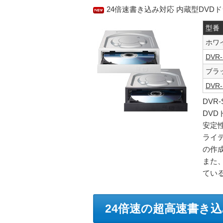
24倍速書き込み対応 内蔵型DVD
型番
ホワ
DVR-
ブラ
DVR-
DVR
DV
安定
ライ
の作
また
てい
24倍速の超高速書き