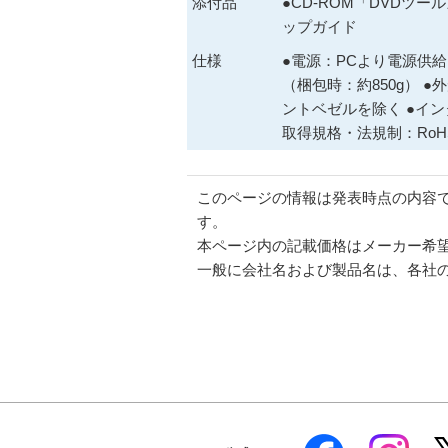
添付品
●CD-ROM「DVDツ
ップガイド
仕様
●電源：PCより電源供給 ●
（梱包時：約850g） ●外
ントベゼルを除く ●インター
取得規格・法規制：RoH
このページの情報は発表時点の内容
す。
本ページ内の記載価格はメーカー希
一般に会社名および製品名は、各社