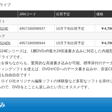
ドライブ
JANコード
出荷予定
価格
イト
S24E
4957180098937
10月下旬出荷予定
￥4,70
ック
S24EK
4957180098944
10月下旬出荷予定
￥4,70
-S24Eシリーズは、1層DVD±R最大24倍速書き込みに対応した内蔵
Dドライブです。
性を保ちながらも、驚異的な高速書き込みが可能。標準添付のデー
ティングソフトを使えば、DVDやCDへのデータ書き込みや、音楽C
成も自由自在です！
、ロイロ社オリジナル編集ソフトの体験版など多彩なソフトを添付
るので、DVDをとことん楽しみたい方にオススメです。
込み