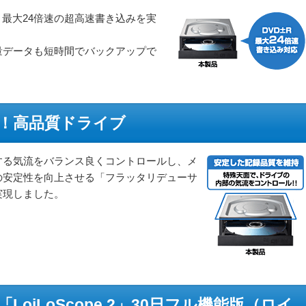
、最大24倍速の超高速書き込みを実
量データも短時間でバックアップで
！高品質ドライブ
する気流をバランス良くコントロールし、メ
の安定性を向上させる「フラッタリデューサ
実現しました。
oiLoScope 2」30日フル機能版（ロイ