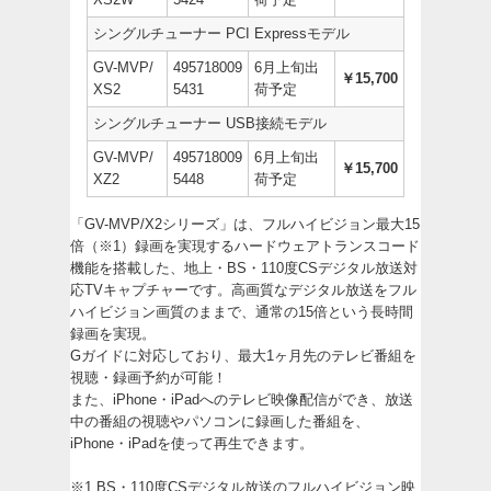
シングルチューナー PCI Expressモデル
GV-MVP/
495718009
6月上旬出
￥15,700
XS2
5431
荷予定
シングルチューナー USB接続モデル
GV-MVP/
495718009
6月上旬出
￥15,700
XZ2
5448
荷予定
「GV-MVP/X2シリーズ」は、フルハイビジョン最大15
倍（※1）録画を実現するハードウェアトランスコード
機能を搭載した、地上・BS・110度CSデジタル放送対
応TVキャプチャーです。高画質なデジタル放送をフル
ハイビジョン画質のままで、通常の15倍という長時間
録画を実現。
Gガイドに対応しており、最大1ヶ月先のテレビ番組を
視聴・録画予約が可能！
また、iPhone・iPadへのテレビ映像配信ができ、放送
中の番組の視聴やパソコンに録画した番組を、
iPhone・iPadを使って再生できます。
※1 BS・110度CSデジタル放送のフルハイビジョン映