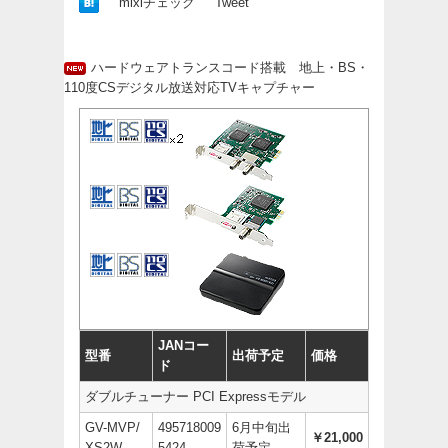
mixiチェック
Tweet
ハードウェアトランスコード搭載 地上・BS・
110度CSデジタル放送対応TVキャプチャー
JANコー
型番
出荷予定
価格
ド
ダブルチューナー PCI Expressモデル
GV-MVP/
495718009
6月中旬出
￥21,000
XS2W
5424
荷予定