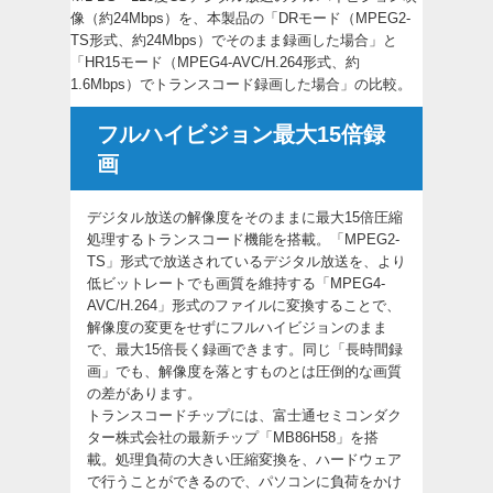
像（約24Mbps）を、本製品の「DRモード（MPEG2-
TS形式、約24Mbps）でそのまま録画した場合」と
「HR15モード（MPEG4-AVC/H.264形式、約
1.6Mbps）でトランスコード録画した場合」の比較。
フルハイビジョン最大15倍録
画
デジタル放送の解像度をそのままに最大15倍圧縮
処理するトランスコード機能を搭載。「MPEG2-
TS」形式で放送されているデジタル放送を、より
低ビットレートでも画質を維持する「MPEG4-
AVC/H.264」形式のファイルに変換することで、
解像度の変更をせずにフルハイビジョンのまま
で、最大15倍長く録画できます。同じ「長時間録
画」でも、解像度を落とすものとは圧倒的な画質
の差があります。
トランスコードチップには、富士通セミコンダク
ター株式会社の最新チップ「MB86H58」を搭
載。処理負荷の大きい圧縮変換を、ハードウェア
で行うことができるので、パソコンに負荷をかけ