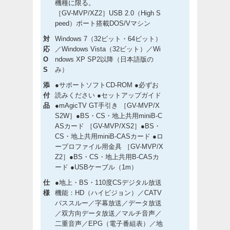
機種に限る。
［GV-MVP/XZ2］USB 2.0（High S
peed）ポート搭載DOS/Vマシン
対
Windows 7（32ビット・64ビット）
応
／Windows Vista（32ビット）／Wi
O
ndows XP SP2以降（日本語版の
S
み）
添
●サポートソフトCD-ROM ●必ずお
付
読みください ●セットアップガイド
品
●mAgicTV GT手引き ［GV-MVP/X
S2W］●BS・CS・地上共用miniB-C
ASカード ［GV-MVP/XS2］●BS・
CS・地上共用miniB-CASカード ●ロ
ープロファイル用金具 ［GV-MVP/X
Z2］●BS・CS・地上共用B-CASカ
ード ●USBケーブル（1m）
仕
●地上・BS・110度CSデジタル放送
様
機能：HD（ハイビジョン）／CATV
パススルー／字幕放送／データ放送
／双方向データ放送／マルチ音声／
二重音声／EPG（電子番組表）／地