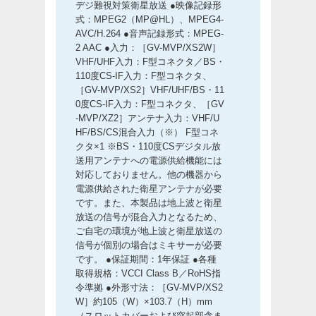
デジ難視対策衛星放送 ●映像記録形
式：MPEG2（MP@HL）、MPEG4-
AVC/H.264 ●音声記録形式：MPEG-
2 AAC ●入力：［GV-MVP/XS2W］
VHF/UHF入力：F型コネクタ／BS・
110度CS-IF入力：F型コネクタ、
［GV-MVP/XS2］VHF/UHF/BS・11
0度CS-IF入力：F型コネクタ、［GV
-MVP/XZ2］アンテナ入力：VHF/U
HF/BS/CS混合入力（※） F型コネ
クタ×1 ※BS・110度CSデジタル放
送用アンテナへの電源供給機能には
対応しておりません。他の機器から
電源供給された衛星アンテナが必要
です。また、本製品は地上波と衛星
放送の信号が混合入力となるため、
ご自宅の環境が地上波と衛星放送の
信号が個別の場合はミキサーが必要
です。 ●保証期間：1年保証 ●各種
取得規格：VCCI Class B／RoHS指
令準拠 ●外形寸法：［GV-MVP/XS2
W］約105（W）×103.7（H）mm
（スロットカバーおよび突起部含ま