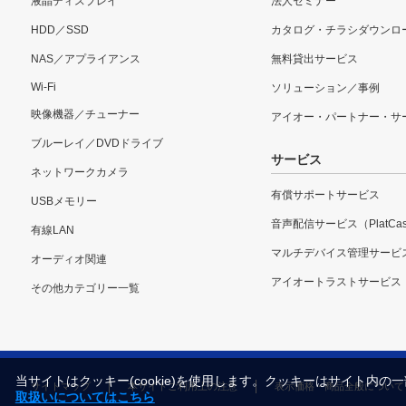
液晶ディスプレイ
法人セミナー
HDD／SSD
カタログ・チラシダウンロ
NAS／アプライアンス
無料貸出サービス
Wi-Fi
ソリューション／事例
映像機器／チューナー
アイオー・パートナー・サ
ブルーレイ／DVDドライブ
サービス
ネットワークカメラ
有償サポートサービス
USBメモリー
音声配信サービス（PlatCas
有線LAN
マルチデバイス管理サービ
オーディオ関連
アイオートラストサービス
その他カテゴリー一覧
当サイトはクッキー(cookie)を使用します。クッキーはサイト
サイトマップ
本サイトご利用上の注意
表示価格・商品全般について
取扱いについてはこちら