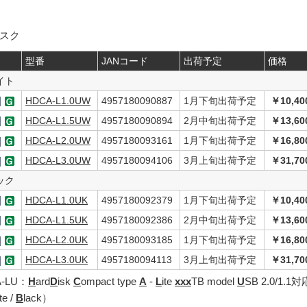
ィスク
型番
JANコード
出荷予定
価格
イト
HDCA-L1.0UW
4957180090887
1月下旬出荷予定
￥10,40
HDCA-L1.5UW
4957180090894
2月中旬出荷予定
￥13,60
HDCA-L2.0UW
4957180093161
1月下旬出荷予定
￥16,80
HDCA-L3.0UW
4957180094106
3月上旬出荷予定
￥31,70
ック
HDCA-L1.0UK
4957180092379
1月下旬出荷予定
￥10,40
HDCA-L1.5UK
4957180092386
2月中旬出荷予定
￥13,60
HDCA-L2.0UK
4957180093185
1月下旬出荷予定
￥16,80
HDCA-L3.0UK
4957180094113
3月上旬出荷予定
￥31,70
-LU：
H
ard
D
isk
C
ompact type
A
-
L
ite
xxx
TB model
U
SB 2.0/1.1対
te /
B
lack）