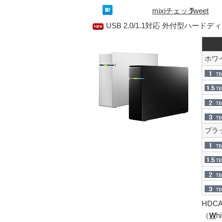
mixiチェック
Tweet
USB 2.0/1.1対応 外付型ハードデ
ホワ
ブラ
HDCA
（
W
hi