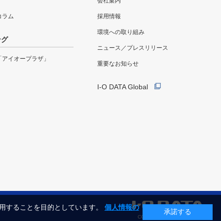
会社案内
eコラム
採用情報
環境への取り組み
ング
ニュース／プレスリリース
「アイオープラザ」
重要なお知らせ
I-O DATA Global
利用することを目的としています。
個人情報の
承諾する
COPYRIGHT©I-O DATA, INC.