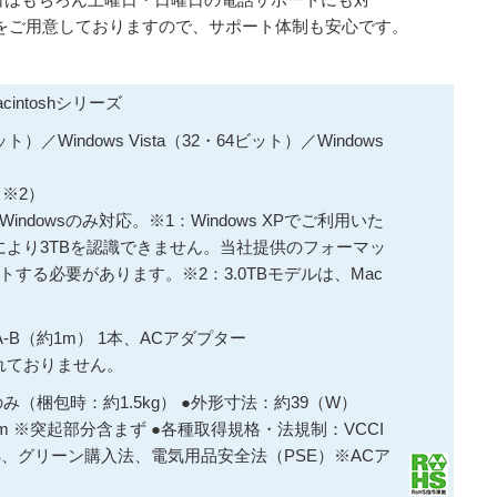
をご用意しておりますので、サポート体制も安心です。
acintoshシリーズ
ビット）／Windows Vista（32・64ビット）／Windows
6（※2）
ndowsのみ対応。※1：Windows XPでご利用いた
により3TBを認識できません。当社提供のフォーマッ
する必要があります。※2：3.0TBモデルは、Mac
。
ブルA-B（約1m） 1本、ACアダプター
れておりません。
体のみ（梱包時：約1.5kg） ●外形寸法：約39（W）
）mm ※突起部分含まず ●各種取得規格・法規制：VCCI
令準拠、グリーン購入法、電気用品安全法（PSE）※ACア