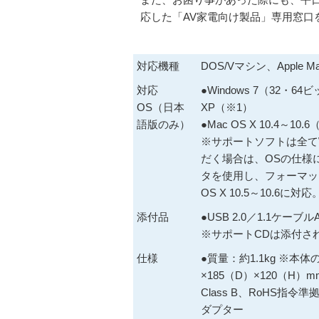
応した「AV家電向け製品」専用窓口
対応機種
DOS/Vマシン、Apple M
対応
●Windows 7（32・64
OS（日本
XP（※1）
語版のみ）
●Mac OS X 10.4～10.
※サポートソフトは全てWi
だく場合は、OSの仕様
タを使用し、フォーマット
OS X 10.5～10.6に対応
添付品
●USB 2.0／1.1ケー
※サポートCDは添付さ
仕様
●質量：約1.1kg ※本
×185（D）×120（H
Class B、RoHS指
ダプター