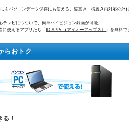
録画にもパソコンデータ保存にも使える、縦置き・横置き両対応の外
対応テレビにつないで、簡単ハイビジョン録画が可能。
適に使えるアプリたち「
IO.APPs（アイオーアップス）
」を無料で
るからおトク
きる！