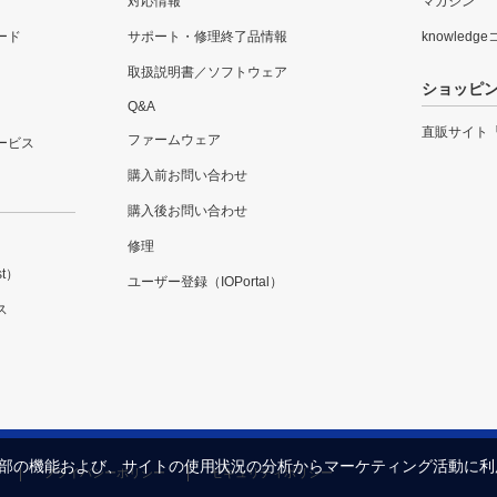
対応情報
マガジン
ード
サポート・修理終了品情報
knowledg
取扱説明書／ソフトウェア
ショッピ
Q&A
直販サイト
ファームウェア
ービス
購入前お問い合わせ
購入後お問い合わせ
修理
t）
ユーザー登録（IOPortal）
ス
内の一部の機能および、サイトの使用状況の分析からマーケティング活動に
プライバシーポリシー
セキュリティポリシー