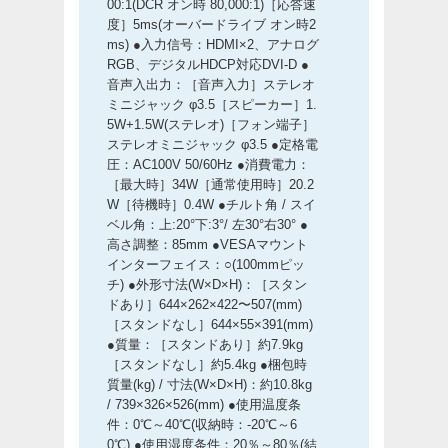
00:1(DCR オン時 80,000:1)［応答速
度］5ms(オーバードライブ オン時2
ms) ●入力信号：HDMI×2、アナログ
RGB、デジタルHDCP対応DVI-D ●
音声入出力：［音声入力］ステレオ
ミニジャック φ3.5［スピーカー］1.
5W+1.5W(ステレオ)［フォン端子］
ステレオミニジャック φ3.5 ●定格電
圧：AC100V 50/60Hz ●消費電力：
［最大時］34W［通常使用時］20.2
W［待機時］0.4W ●チルト角 / スイ
ベル角：上:20°下:3°/ 左30°右30° ●
高さ調整：85mm ●VESAマウント
インターフェイス：○(100mmピッ
チ) ●外形寸法(W×D×H)：［スタン
ドあり］644×262×422〜507(mm)
［スタンドなし］644×55×391(mm)
●質量：［スタンドあり］約7.9kg
［スタンドなし］約5.4kg ●梱包時
質量(kg) / 寸法(W×D×H)：約10.8kg
/ 739×326×526(mm) ●使用温度条
件：0℃～40℃(収納時：-20℃～6
0℃) ●使用湿度条件：20％～80％(結