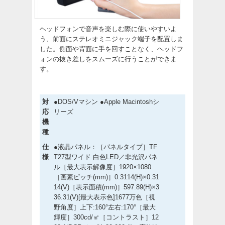
ヘッドフォンで音声を楽しむ際に使いやすいよ
う、前面にステレオミニジャック端子を配置しま
した。側面や背面に手を回すことなく、ヘッドフ
ォンの抜き差しをスムーズに行うことができま
す。
対
●DOS/Vマシン ●Apple Macintoshシ
応
リーズ
機
種
仕
●液晶パネル：［パネルタイプ］TF
様
T27型ワイド 白色LED／非光沢パネ
ル［最大表示解像度］1920×1080
［画素ピッチ(mm)］0.3114(H)×0.31
14(V)［表示面積(mm)］597.89(H)×3
36.31(V)[最大表示色]1677万色［視
野角度］上下:160°左右:170°［最大
輝度］300cd/㎡［コントラスト］12