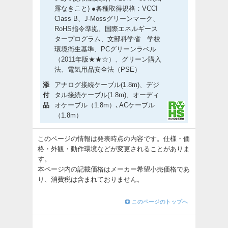
露なきこと) ●各種取得規格：VCCI
Class B、J-Mossグリーンマーク、
RoHS指令準拠、国際エネルギース
タープログラム、文部科学省 学校
環境衛生基準、PCグリーンラベル
（2011年版★★☆）、グリーン購入
法、電気用品安全法（PSE）
添
アナログ接続ケーブル(1.8m)、デジ
付
タル接続ケーブル(1.8m)、オーディ
品
オケーブル（1.8m）､ACケーブル
（1.8m）
このページの情報は発表時点の内容です。仕様・価
格・外観・動作環境などが変更されることがありま
す。
本ページ内の記載価格はメーカー希望小売価格であ
り、消費税は含まれておりません。
このページのトップへ