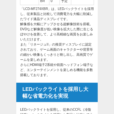
BR
0
予定
「LCD-MF274XBR」は、LEDバックライトを採用
し、従来製品と比較して消費電力を大幅に削減し
たワイド液晶ディスプレイです。
解像感を大幅にアップさせる超解像技術を搭載。
DVDなど解像度が低い映像を拡大した際に生じる
ぼやけを改善して、より高精細な画質をお楽しみ
いただけます。
また「リネージュII」の推奨ディスプレイに認定
されており、ゲーム画面のキャラクターや背景等
の細かい映像もくっきりと映し出し、高画質でゲ
ームを楽しめます。
さらにHDMI端子2系統や前面ヘッドフォン端子な
ど、エンターテインメントを楽しめる機能を多数
搭載しております。
LEDバックライトを採用し大
幅な省電力化を実現
LEDバックライトを採用し、従来のCCFL（冷陰