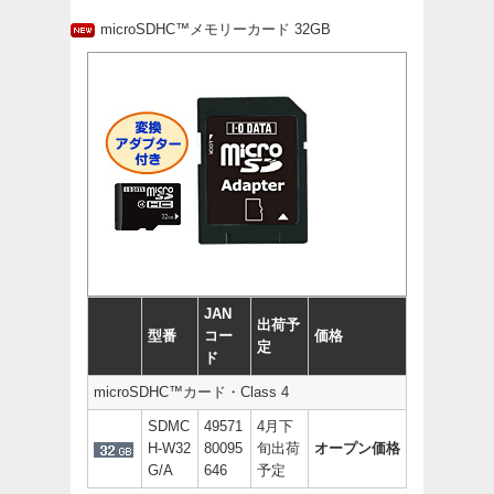
microSDHC™メモリーカード 32GB
JAN
出荷予
型番
コー
価格
定
ド
microSDHC™カード・Class 4
SDMC
49571
4月下
H-W32
80095
旬出荷
オープン価格
G/A
646
予定