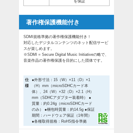
を保証
著作権保護機能付き
SDMI規格準拠の著作権保護機能付き！
対応したデジタルコンテンツのネット配信サービ
スが楽しめます。
※SDMI = Secure Digital Music Initiativeの略で、
音楽作品の著作権保護を目的にした団体です。
仕
●外形寸法：15（W）×11（D）×1
様
（H）mm（microSDHCカード本
体）、24（W）×32（D）×2.1（H）
mm（SDHCアダプター装着時） ●
質量：約0.24g（microSDHCカード
のみ） ●梱包時質量：約14.5g ●保証
期間：ハードウェア保証（1年間）
●各種取得規格：RoHS指令準拠